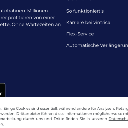
 Autobahnen. Millionen
So funktioniert's
rer profitieren von einer
Karriere bei vintrica
nette. Ohne Wartezeiten an
Flex-Service
Automatische Verlängeru
 Einige Cookies sind essentiell, während andere für Analysen, Retar
werden. Drittanbieter führen diese Informationen möglicherweise m
rarbeitung durch uns und Dritte finden Sie in unseren
Datenschu
n.