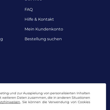
FAQ
Hilfe & Kontakt
Mein Kundenkonto
ng
Bestellung suchen
geting und zur Ausspielung von personalisierten Inhalten
it weiteren Daten zusammen, die in anderen Situationen
tzhinweisen
. Sie können die Verwendung von Cookies