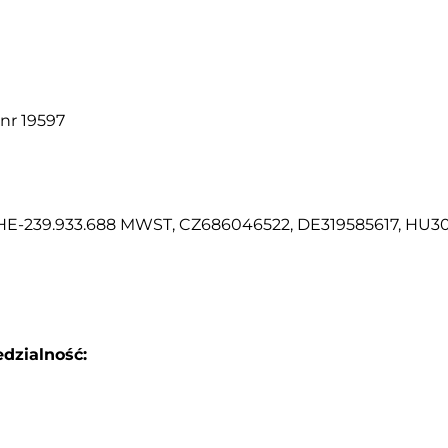
nr 19597
E-239.933.688 MWST, CZ686046522, DE319585617, HU30
dzialność: