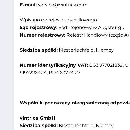
E-mail:
service@vintrica.com
Wpisano do rejestru handlowego
Sąd rejestrowy:
Sąd Rejonowy w Augsburgu
Numer rejestrowy:
Rejestr Handlowy (część A) 
Siedziba spółki:
Klosterlechfeld, Niemcy
Numer identyfikacyjny VAT:
BG3077821839, CH
SI97226424, PL5263773127
Wspólnik ponoszący nieograniczoną odpowie
vintrica GmbH
Siedziba spółki:
Klosterlechfeld, Niemcy