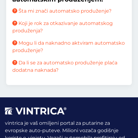
Šta mi znači automatsko produženje?
Koji je rok za otkazivanje automatskog
produženja?
Mogu li da naknadno aktviram automatsko
produženje?
Da li se za automatsko produženje plaća
dodatna naknada?
vintrica je vaš omiljeni portal za putarine za
evropske auto-puteve. Milioni vozača godišnje
koriste e-vinjetu.
Vozači automobila profitiraju od