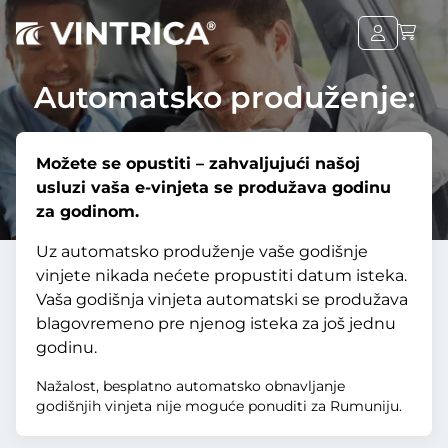
Automatsko produženje:
Možete se opustiti – zahvaljujući našoj
usluzi vaša e-vinjeta se produžava godinu
za godinom.
Uz automatsko produženje vaše godišnje
vinjete nikada nećete propustiti datum isteka.
Vaša godišnja vinjeta automatski se produžava
blagovremeno pre njenog isteka za još jednu
godinu.
Nažalost, besplatno automatsko obnavljanje
godišnjih vinjeta nije moguće ponuditi za Rumuniju.