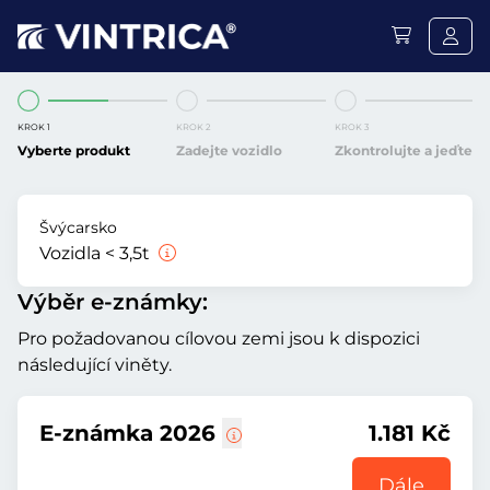
KROK 1
KROK 2
KROK 3
Vyberte produkt
Zadejte vozidlo
Zkontrolujte a jeďte
Švýcarsko
Vozidla < 3,5t
Výběr e-známky:
Pro požadovanou cílovou zemi jsou k dispozici
následující viněty.
E-známka 2026
1.181 Kč
Dále