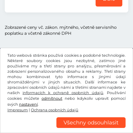
Zobrazené ceny vč. zákon. mýtného, včetně servisního
poplatku a včetně zákonné DPH
Tato webová stránka používá cookies a podobné technologie.
Některé soubory cookies jsou nezbytné, zatímco jiné
Kč
CZK
používáme my a třetí strany pro analýzu, přesměrování a
zobrazení personalizovaného obsahu a reklamy. Třetí strany
mohou kombinovat tyto informace s jinými údaji
shromážděnými v jiných situacích. Další informace ke
Facebook
Instagram
zpracování osobních údajů námi a třetími stranami najdete v
našich
informacích k ochraně osobních údajů
. Používání
Všeobecné obchodní podmínky / Právo na odstoupení od
cookies můžete
odmítnout
nebo kdykoliv upravit pomocí
smlouvy
svých
nastavení
.
Ochrana osobních údajů
Nastavení cookies
Impresum
Impresum
|
Ochrana osobních údajů
Všechny odsouhlasit