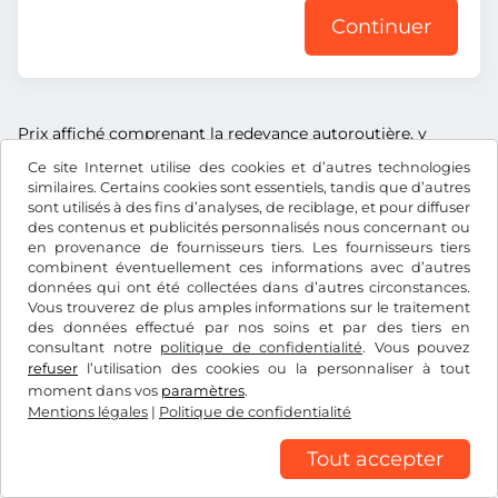
Continuer
Prix affiché comprenant la redevance autoroutière, y
compris les frais d’enregistrement et la TVA.
Ce site Internet utilise des cookies et d’autres technologies
similaires. Certains cookies sont essentiels, tandis que d’autres
sont utilisés à des fins d’analyses, de reciblage, et pour diffuser
des contenus et publicités personnalisés nous concernant ou
en provenance de fournisseurs tiers. Les fournisseurs tiers
CHF
combinent éventuellement ces informations avec d’autres
données qui ont été collectées dans d’autres circonstances.
Vous trouverez de plus amples informations sur le traitement
des données effectué par nos soins et par des tiers en
Facebook
Instagram
consultant notre
politique de confidentialité
. Vous pouvez
refuser
l’utilisation des cookies ou la personnaliser à tout
CGV/droit de rétractation
Politique de confidentialité
moment dans vos
paramètres
.
Mentions légales
|
Politique de confidentialité
Paramétrage des cookies
Mentions légales
Tout accepter