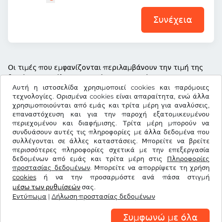
Συνέχεια
Οι τιμές που εμφανίζονται περιλαμβάνουν την τιμή της
βινιέτας, το τέλος υπηρεσίας και τον νόμιμο ΦΠΑ
Αυτή η ιστοσελίδα χρησιμοποιεί cookies και παρόμοιες
τεχνολογίες. Ορισμένα cookies είναι απαραίτητα, ενώ άλλα
χρησιμοποιούνται από εμάς και τρίτα μέρη για αναλύσεις,
επαναστόχευση και για την παροχή εξατομικευμένου
περιεχομένου και διαφήμισης. Τρίτα μέρη μπορούν να
€
EUR
συνδυάσουν αυτές τις πληροφορίες με άλλα δεδομένα που
συλλέγονται σε άλλες καταστάσεις. Μπορείτε να βρείτε
περισσότερες πληροφορίες σχετικά με την επεξεργασία
δεδομένων από εμάς και τρίτα μέρη στις
Facebook
Instagram
Πληροφορίες
προστασίας δεδομένων
. Μπορείτε να απορρίψετε τη χρήση
cookies
ή να την προσαρμόστε ανά πάσα στιγμή
Όροι & προϋποθέσεις / Δικαίωμα Υπαναχώρησης
μέσω των ρυθμίσεών
σας.
Δήλωση προστασίας δεδομένων
Ρυθμίσεις cookies
Εντύπωμα
|
Δήλωση προστασίας δεδομένων
Εντύπωμα
Συμφωνώ με όλα