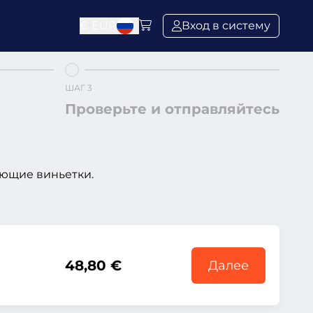
€
EUR
Вход в систему
ШАГ 3
Проверьте и отправляйтесь
ющие виньетки.
48,80 €
Далее