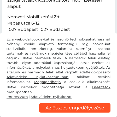
szolgáltatások központosított mobilfizetésén
alapul:
Nemzeti Mobilfizetési Zrt.
Kapás utca 6-12
1027 Budapest 1027 Budapest
Magyarország
Ez a weboldal cookie-kat és hasonló technológiákat használ.
Néhány cookie alapvető fontosságú, míg cookie-kat
LetterXpress
statisztikák, remarketing, valamint személyre szabott
tartalmak és reklámok megjelenítése céljából használja fel
A levelek elküldéséhez weboldalunk a
cégünk, illetve harmadik felek. A harmadik felek esetleg
további olyan adatokkal kapcsolhatják össze ezeket az
LetterXpress szolgáltatást használja. Az ehhez a
információkat, amelyeket más helyzetekben gyűjtöttek. Az
folyamathoz szükséges adatokat ennek a
általunk és harmadik felek által végzett adatfeldolgozásról
szolgáltatónak továbbítjuk. Az adatok
Adatvédelmi nyilatkozatunkban
találhat további
információkat.
kezeléséért az A&O Fischer GmbH & Co KG,
Megtagadhatja
a cookie-k alkalmazását,
illetve bármikor módosíthatja azokat a
Beállítások
Maybachstraße 9, 21423 Winsen (Luhe),
menüpontban.
Németország felelős. További információkat a
Impresszum
|
Adatvédelmi nyilatkozat
következő címen talál:
https://www.letterxpress.de/ueber-
Az összes engedélyezése
uns/datenschutz
.