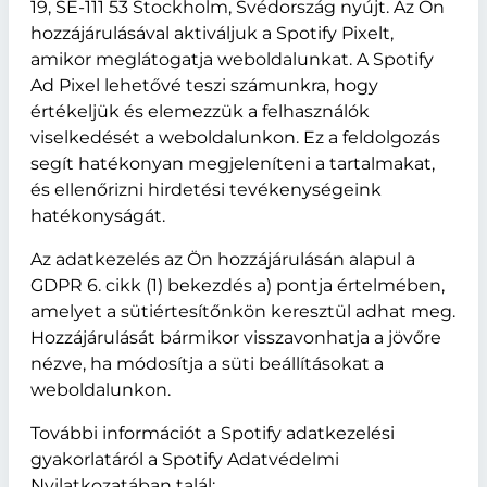
19, SE-111 53 Stockholm, Svédország nyújt. Az Ön
hozzájárulásával aktiváljuk a Spotify Pixelt,
amikor meglátogatja weboldalunkat. A Spotify
Ad Pixel lehetővé teszi számunkra, hogy
értékeljük és elemezzük a felhasználók
viselkedését a weboldalunkon. Ez a feldolgozás
segít hatékonyan megjeleníteni a tartalmakat,
és ellenőrizni hirdetési tevékenységeink
hatékonyságát.
Az adatkezelés az Ön hozzájárulásán alapul a
GDPR 6. cikk (1) bekezdés a) pontja értelmében,
amelyet a sütiértesítőnkön keresztül adhat meg.
Hozzájárulását bármikor visszavonhatja a jövőre
nézve, ha módosítja a süti beállításokat a
weboldalunkon.
További információt a Spotify adatkezelési
gyakorlatáról a Spotify Adatvédelmi
Nyilatkozatában talál: