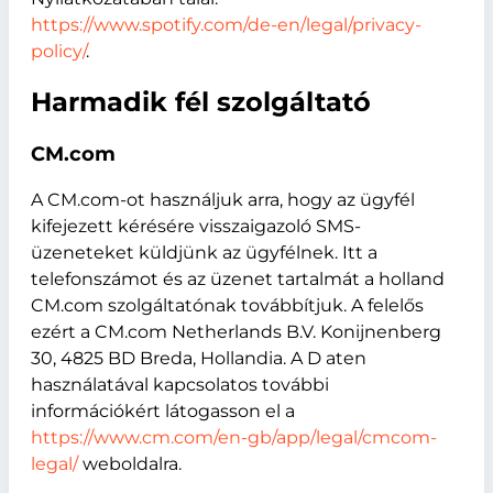
https://www.spotify.com/de-en/legal/privacy-
policy/
.
Harmadik fél szolgáltató
CM.com
A CM.com-ot használjuk arra, hogy az ügyfél
kifejezett kérésére visszaigazoló SMS-
üzeneteket küldjünk az ügyfélnek. Itt a
telefonszámot és az üzenet tartalmát a holland
CM.com szolgáltatónak továbbítjuk. A felelős
ezért a CM.com Netherlands B.V. Konijnenberg
30, 4825 BD Breda, Hollandia. A D aten
használatával kapcsolatos további
információkért látogasson el a
https://www.cm.com/en-gb/app/legal/cmcom-
legal/
weboldalra.