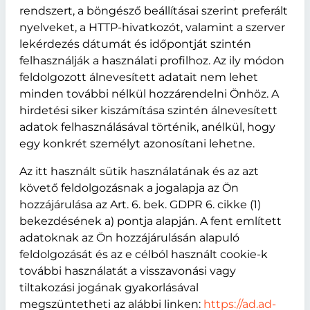
rendszert, a böngésző beállításai szerint preferált
nyelveket, a HTTP-hivatkozót, valamint a szerver
lekérdezés dátumát és időpontját szintén
felhasználják a használati profilhoz. Az ily módon
feldolgozott álnevesített adatait nem lehet
minden további nélkül hozzárendelni Önhöz. A
hirdetési siker kiszámítása szintén álnevesített
adatok felhasználásával történik, anélkül, hogy
egy konkrét személyt azonosítani lehetne.
Az itt használt sütik használatának és az azt
követő feldolgozásnak a jogalapja az Ön
hozzájárulása az Art. 6. bek. GDPR 6. cikke (1)
bekezdésének a) pontja alapján. A fent említett
adatoknak az Ön hozzájárulásán alapuló
feldolgozását és az e célból használt cookie-k
további használatát a visszavonási vagy
tiltakozási jogának gyakorlásával
megszüntetheti az alábbi linken:
https://ad.ad-