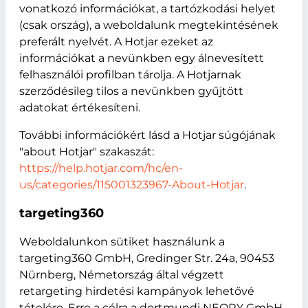
vonatkozó információkat, a tartózkodási helyet
(csak ország), a weboldalunk megtekintésének
preferált nyelvét. A Hotjar ezeket az
információkat a nevünkben egy álnevesített
felhasználói profilban tárolja. A Hotjarnak
szerződésileg tilos a nevünkben gyűjtött
adatokat értékesíteni.
További információkért lásd a Hotjar súgójának
"about Hotjar" szakaszát:
https://help.hotjar.com/hc/en-
us/categories/115001323967-About-Hotjar
.
targeting360
Weboldalunkon sütiket használunk a
targeting360 GmbH, Gredinger Str. 24a, 90453
Nürnberg, Németország által végzett
retargeting hirdetési kampányok lehetővé
tételére. Erre a célra a dortmundi NEORY GmbH