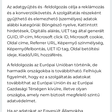
Az adatgyűjtés és -feldolgozás célja a reklámozás
és a konverziókövetés. A szolgáltatás részeként
gyűjthető és elemezhető (személyes) adatok
alábbi kategóriái: Böngésző nyelve, Kattintott
hirdetések, Digitális aláírás, UET tag által generált
GUID, IP-cím, Microsoft click ID, Microsoft cookie,
Oldal címe, Referrer URL, Képernyő színmélység,
Képernyőfelbontás, UET ID tag, Oldal betöltési
ideje, Kiadó/URL hozzáférés.
A feldolgozás az Európai Unióban történik, de
harmadik országokba is továbbítható. Felhívjuk
figyelmét, hogy ez a szolgáltatás adatokat
továbbíthat az Európai Unión és az Európai
Gazdasági Térségen kívülre, illetve olyan
országba, amely nem biztosít megfelelő szintű
adatvédelmet.
Ha az adatokat az Egyesült Államokba