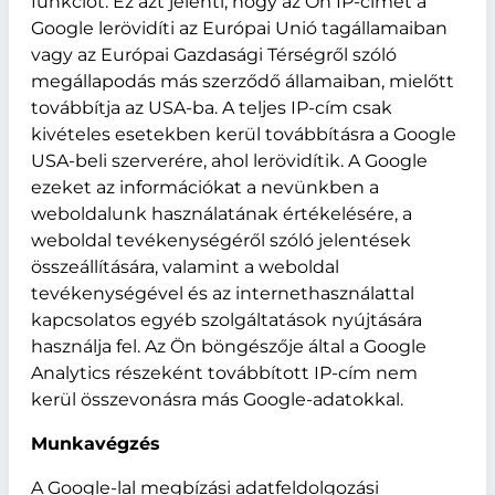
funkciót. Ez azt jelenti, hogy az Ön IP-címét a
Google lerövidíti az Európai Unió tagállamaiban
vagy az Európai Gazdasági Térségről szóló
megállapodás más szerződő államaiban, mielőtt
továbbítja az USA-ba. A teljes IP-cím csak
kivételes esetekben kerül továbbításra a Google
USA-beli szerverére, ahol lerövidítik. A Google
ezeket az információkat a nevünkben a
weboldalunk használatának értékelésére, a
weboldal tevékenységéről szóló jelentések
összeállítására, valamint a weboldal
tevékenységével és az internethasználattal
kapcsolatos egyéb szolgáltatások nyújtására
használja fel. Az Ön böngészője által a Google
Analytics részeként továbbított IP-cím nem
kerül összevonásra más Google-adatokkal.
Munkavégzés
A Google-lal megbízási adatfeldolgozási