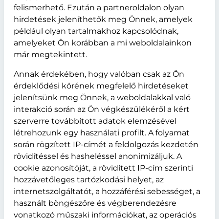
felismerhető. Ezután a partneroldalon olyan
hirdetések jeleníthetők meg Önnek, amelyek
például olyan tartalmakhoz kapcsolódnak,
amelyeket Ön korábban a mi weboldalainkon
már megtekintett.
Annak érdekében, hogy valóban csak az Ön
érdeklődési körének megfelelő hirdetéseket
jelenítsünk meg Önnek, a weboldalakkal való
interakció során az Ön végkészülékéről a kért
szerverre továbbított adatok elemzésével
létrehozunk egy használati profilt. A folyamat
során rögzített IP-címét a feldolgozás kezdetén
rövidítéssel és hasheléssel anonimizáljuk. A
cookie azonosítóját, a rövidített IP-cím szerinti
hozzávetőleges tartózkodási helyet, az
internetszolgáltatót, a hozzáférési sebességet, a
használt böngészőre és végberendezésre
vonatkozó műszaki információkat, az operációs