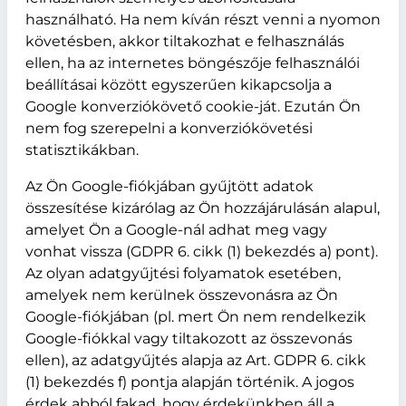
használható. Ha nem kíván részt venni a nyomon
követésben, akkor tiltakozhat e felhasználás
ellen, ha az internetes böngészője felhasználói
beállításai között egyszerűen kikapcsolja a
Google konverziókövető cookie-ját. Ezután Ön
nem fog szerepelni a konverziókövetési
statisztikákban.
Az Ön Google-fiókjában gyűjtött adatok
összesítése kizárólag az Ön hozzájárulásán alapul,
amelyet Ön a Google-nál adhat meg vagy
vonhat vissza (GDPR 6. cikk (1) bekezdés a) pont).
Az olyan adatgyűjtési folyamatok esetében,
amelyek nem kerülnek összevonásra az Ön
Google-fiókjában (pl. mert Ön nem rendelkezik
Google-fiókkal vagy tiltakozott az összevonás
ellen), az adatgyűjtés alapja az Art. GDPR 6. cikk
(1) bekezdés f) pontja alapján történik. A jogos
érdek abból fakad, hogy érdekünkben áll a