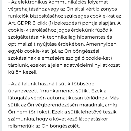
- Az elektronikus kommunikációs folyamat
végrehajtásához vagy az Ön által kért bizonyos
funkciók biztosításához szükséges cookie-kat az
Art. GDPR 6. cikk (1) bekezdés f) pontja alapján. A
cookie-k tárolásához jogos érdekünk fűződik
szolgáltatásaink technikailag hibamentes és
optimalizált nyújtása érdekében. Amennyiben
egyéb cookie-kat (pl. az Ön böngészési
szokásainak elemzésére szolgáló cookie-kat)
tárolunk, ezeket a jelen adatvédelmi nyilatkozat
külön kezeli.
- Az általunk használt sütik többsége
úgynevezett "munkamenet-sütik". Ezek a
látogatás végén automatikusan törlődnek. Más
sütik az Ön végberendezésén maradnak, amíg
Ön nem törli őket. Ezek a sütik lehetővé teszik
számunkra, hogy a következő látogatáskor
felismerjük az Ön böngészőjét.