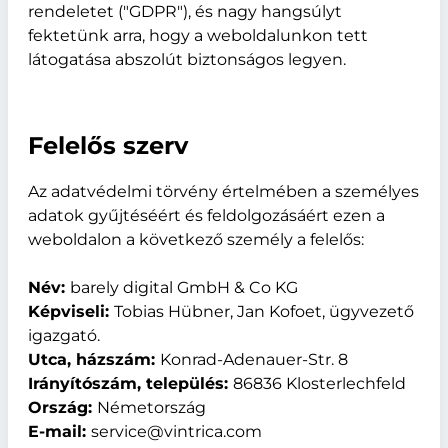
rendeletet ("GDPR"), és nagy hangsúlyt
fektetünk arra, hogy a weboldalunkon tett
látogatása abszolút biztonságos legyen.
Felelős szerv
Az adatvédelmi törvény értelmében a személyes
adatok gyűjtéséért és feldolgozásáért ezen a
weboldalon a következő személy a felelős:
Név:
barely digital GmbH & Co KG
Képviseli:
Tobias Hübner, Jan Kofoet, ügyvezető
igazgató.
Utca, házszám:
Konrad-Adenauer-Str. 8
Irányítószám, település:
86836 Klosterlechfeld
Ország:
Németország
E-mail:
service@vintrica.com