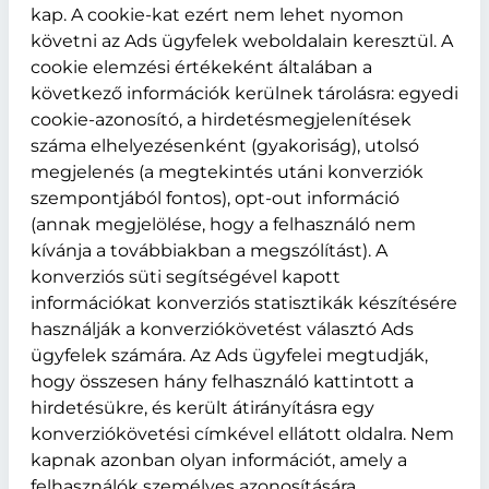
kap. A cookie-kat ezért nem lehet nyomon
követni az Ads ügyfelek weboldalain keresztül. A
cookie elemzési értékeként általában a
következő információk kerülnek tárolásra: egyedi
cookie-azonosító, a hirdetésmegjelenítések
száma elhelyezésenként (gyakoriság), utolsó
megjelenés (a megtekintés utáni konverziók
szempontjából fontos), opt-out információ
(annak megjelölése, hogy a felhasználó nem
kívánja a továbbiakban a megszólítást). A
konverziós süti segítségével kapott
információkat konverziós statisztikák készítésére
használják a konverziókövetést választó Ads
ügyfelek számára. Az Ads ügyfelei megtudják,
hogy összesen hány felhasználó kattintott a
hirdetésükre, és került átirányításra egy
konverziókövetési címkével ellátott oldalra. Nem
kapnak azonban olyan információt, amely a
felhasználók személyes azonosítására