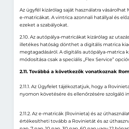
Az ügyfél kizárólag saját használatra vásárolh
e-matricákat. A vintrica azonnali hatállyal és el
ezeket a szabályokat.
2.10. Az autópálya-matricákat kizárólag az utazás
illetékes hatóság dönthet a digitális matrica ki
megtagadásáról. A digitális autópálya-matrica 
módosítása csak a speciális „Flex Service” opcióv
2.11.
Továbbá a következők vonatkoznak Rom
2.11.1. Az Ügyfelet tájékoztatjuk, hogy a Rovinie
nyomon követésére és ellenőrzésére szolgáló i
2.11.2. Az e-matricák (Rovinieta) és az úthaszná
értékesítheti tovább a Rovinietát és az úthaszná
nap, 7 nap, 10 nap, 30 nap, 60 nap vagy 12 hó