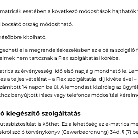
 e-matricák esetében a következő módosítások hajthatók 
ibocsátó ország módosítható.
ésőbbre kitolható.
égezheti el a megrendeléskezelésben az e célra szolgáló 
elmek nem tartoznak a Flex szolgáltatási körébe.
e-matrica az érvényességi idő első napjáig mondható le.
les a teljes vételárat – a Flex szolgáltatási díj kivételéve
számított 14 napon belül. A lemondást kizárólag az ügyf
thoz benyújtott írásos vagy telefonos módosítási kérelme
ló kiegészítő szolgáltatás
 utasbiztosítást is köthet. Ez a lehetőség az e-matrica me
ekről szóló törvénykönyv (Gewerbeordnung) 34d. § (7) b