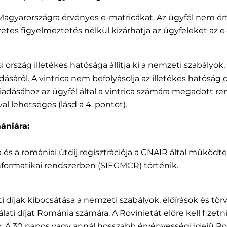
at Magyarországra érvényes e-matricákat. Az ügyfél nem é
őzetes figyelmeztetés nélkül kizárhatja az ügyfeleket az 
i ország illetékes hatósága állítja ki a nemzeti szabályok
adásáról. A vintrica nem befolyásolja az illetékes hatósá
kiadásához az ügyfél által a vintrica számára megadott r
al lehetséges (lásd a 4. pontot).
ániára:
ta és a romániai útdíj regisztrációja a CNAIR által működte
nformatikai rendszerben (SIEGMCR) történik.
lati díjak kibocsátása a nemzeti szabályok, előírások és t
lati díjat Románia számára. A Rovinietát előre kell fize
nap. A 30 napos vagy annál hosszabb érvényességi idejű 