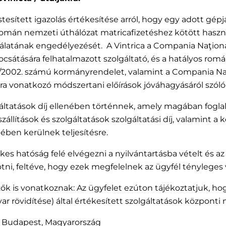
tett igazolás értékesítése arról, hogy egy adott gépjár
mi a román nemzeti úthálózat matricafizetéshez kötött ha
atának engedélyezését. A Vintrica a Compania Naţională 
j kibocsátására felhatalmazott szolgáltató, és a hatályos 
15/2002. számú kormányrendelet, valamint a Compania Naţi
zására vonatkozó módszertani előírások jóváhagyásáról szóló
zolgáltatások díj ellenében történnek, amely magában foglal
 szállítások és szolgáltatások szolgáltatási díj, valamint a k
nében kerülnek teljesítésre.
etékes hatóság felé elvégezni a nyilvántartásba vételt és a
ötni, feltéve, hogy ezek megfelelnek az ügyfél ténylege
ők is vonatkoznak: Az ügyfelet ezúton tájékoztatjuk, hog
rövidítése) által értékesített szolgáltatások központi m
027 Budapest, Magyarország