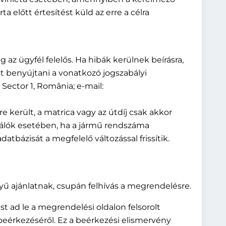
a előtt értesítést küld az erre a célra
 az ügyfél felelős. Ha hibák kerülnek beírásra,
et benyújtani a vonatkozó jogszabályi
Sector 1, România; e-mail:
került, a matrica vagy az útdíj csak akkor
nálók esetében, ha a jármű rendszáma
tbázisát a megfelelő változással frissítik.
yű ajánlatnak, csupán felhívás a megrendelésre.
t ad le a megrendelési oldalon felsorolt
 beérkezéséről. Ez a beérkezési elismervény