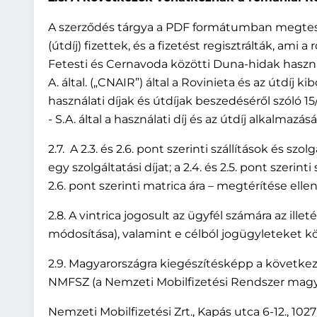
A szerződés tárgya a PDF formátumban megtestesí
(útdíj) fizettek, és a fizetést regisztrálták, a
Fetesti és Cernavoda közötti Duna-hidak használ
A. által. („CNAIR”) által a Rovinieta és az útdí
használati díjak és útdíjak beszedéséről szóló 
- S.A. által a használati díj és az útdíj alkalma
2.7. A 2.3. és 2.6. pont szerinti szállítások és s
egy szolgáltatási díjat; a 2.4. és 2.5. pont szerinti
2.6. pont szerinti matrica ára – megtérítése elle
2.8. A vintrica jogosult az ügyfél számára az ill
módosítása), valamint e célból jogügyleteket k
2.9. Magyarországra kiegészítésképp a következ
NMFSZ (a Nemzeti Mobilfizetési Rendszer magyar 
Nemzeti Mobilfizetési Zrt., Kapás utca 6-12., 1