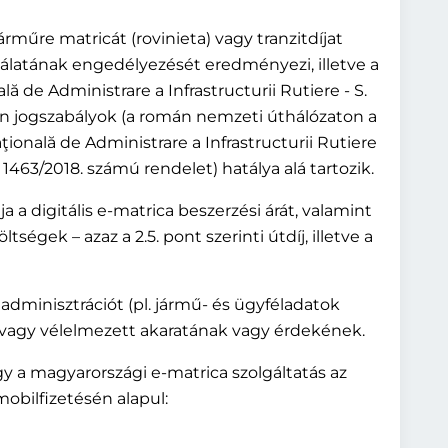
műre matricát (rovinieta) vagy tranzitdíjat
sználatának engedélyezését eredményezi, illetve a
de Administrare a Infrastructurii Rutiere - S.
román jogszabályok (a román nemzeti úthálózaton a
onală de Administrare a Infrastructurii Rutiere
 1463/2018. számú rendelet) hatálya alá tartozik.
ja a digitális e-matrica beszerzési árát, valamint
öltségek – azaz a 2.5. pont szerinti útdíj, illetve a
z adminisztrációt (pl. jármű- és ügyféladatok
s vagy vélelmezett akaratának vagy érdekének.
y a magyarországi e-matrica szolgáltatás az
obilfizetésén alapul: