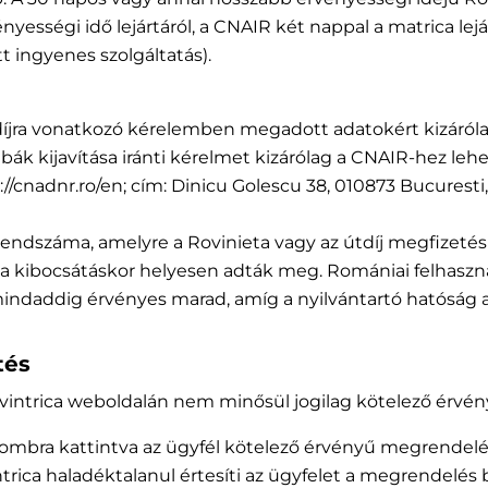
ességi idő lejártáról, a CNAIR két nappal a matrica lejárt
t ingyenes szolgáltatás).
ti díjra vonatkozó kérelemben megadott adatokért kizárólag
ibák kijavítása iránti kérelmet kizárólag a CNAIR-hez leh
cnadnr.ro/en; cím: Dinicu Golescu 38, 010873 Bucuresti, 
száma, amelyre a Rovinieta vagy az útdíj megfizetésre 
 a kibocsátáskor helyesen adták meg. Romániai felhasz
mindaddig érvényes marad, amíg a nyilvántartó hatóság ada
tés
 vintrica weboldalán nem minősül jogilag kötelező érvén
gombra kattintva az ügyfél kötelező érvényű megrendelés
ntrica haladéktalanul értesíti az ügyfelet a megrendelés