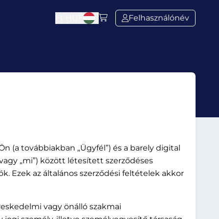
Ft
HUF
Felhasználónév
 Ön (a továbbiakban „Ügyfél”) és a barely digital
agy „mi”) között létesített szerződéses
ók. Ezek az általános szerződési feltételek akkor
ereskedelmi vagy önálló szakmai