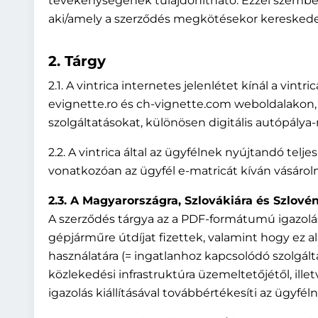
tevékenységének tulajdonítható. Ezzel szemben
aki/amely a szerződés megkötésekor kereskedel
2. Tárgy
2.1. A vintrica internetes jelenlétet kínál a vi
evignette.ro és ch-vignette.com weboldalakon, 
szolgáltatásokat, különösen digitális autópálya-
2.2. A vintrica által az ügyfélnek nyújtandó tel
vonatkozóan az ügyfél e-matricát kíván vásároln
2.3. A Magyarországra, Szlovákiára és Szlov
A szerződés tárgya az a PDF-formátumú igazolá
gépjárműre útdíjat fizettek, valamint hogy ez al
használatára (= ingatlanhoz kapcsolódó szolgálta
közlekedési infrastruktúra üzemeltetőjétől, ille
igazolás kiállításával továbbértékesíti az ügyfél