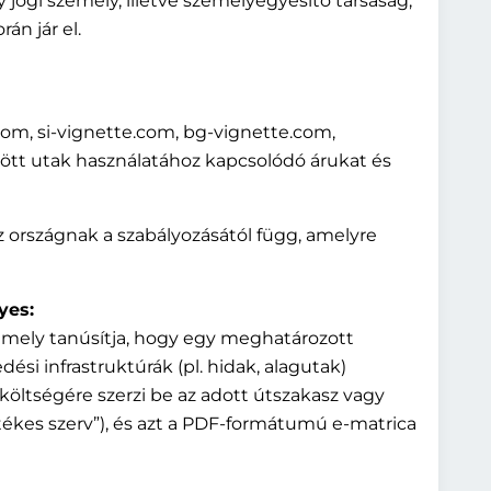
ogi személy, illetve személyegyesítő társaság,
n jár el.
e.com, si-vignette.com, bg-vignette.com,
tött utak használatához kapcsolódó árukat és
az országnak a szabályozásától függ, amelyre
yes:
 amely tanúsítja, hogy egy meghatározott
ési infrastruktúrák (pl. hidak, alagutak)
t költségére szerzi be az adott útszakasz vagy
letékes szerv”), és azt a PDF-formátumú e-matrica