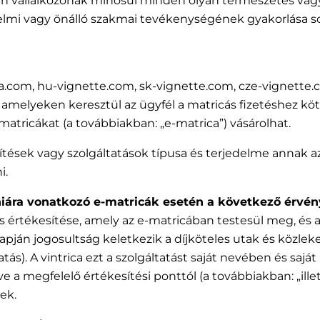
 vállalkozónak minősül minden olyan természetes vagy j
mi vagy önálló szakmai tevékenységének gyakorlása sorá
ntrica.com, hu-vignette.com, sk-vignette.com, cze-vignett
amelyeken keresztül az ügyfél a matricás fizetéshez kö
matricákat (a továbbiakban: „e-matrica”) vásárolhat.
jesítések vagy szolgáltatások típusa és terjedelme annak 
i.
éniára vonatkozó e-matricák esetén a következő érvén
s értékesítése, amely az e-matricában testesül meg, és
apján jogosultság keletkezik a díjköteles utak és közleked
tás). A vintrica ezt a szolgáltatást saját nevében és sajá
tve a megfelelő értékesítési ponttól (a továbbiakban: „il
nek.