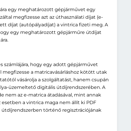
lájára egy meghatározott gépjárművet egy
ltal megfizesse azt az úthasználati díjat (e-
tt díjat (autópályadíjat) a vintrica fizeti meg. A
, hogy egy meghatározott gépjárműre útdíjat
ára.
 és számlájára, hogy egy adott gépjárművet
el megfizesse a matricavásárláshoz kötött utak
ltatótól vásárolja a szolgáltatást, hanem csupán
lya-üzemeltető digitális útdíjrendszerében. A
, de nem az e-matrica átadásával, mint annak
esetben a vintrica maga nem állít ki PDF
 útdíjrendszerben történő regisztrációjának