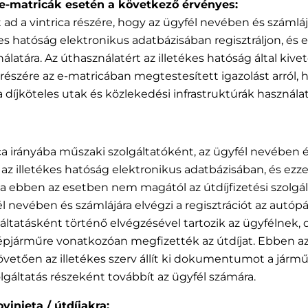
 e-matricák esetén a következő érvényes:
t ad a vintrica részére, hogy az ügyfél nevében és szám
 hatóság elektronikus adatbázisában regisztráljon, és ezá
álatára. Az úthasználatért az illetékes hatóság által kivete
részére az e-matricában megtestesített igazolást arról
a díjköteles utak és közlekedési infrastruktúrák használat
ica irányába műszaki szolgáltatóként, az ügyfél nevében
az illetékes hatóság elektronikus adatbázisában, és ezz
rica ebben az esetben nem magától az útdíjfizetési szolgá
 nevében és számlájára elvégzi a regisztrációt az autópá
lgáltatásként történő elvégzésével tartozik az ügyfélnek
épjárműre vonatkozóan megfizették az útdíjat. Ebben az 
vetően az illetékes szerv állít ki dokumentumot a jármű
zolgáltatás részeként továbbít az ügyfél számára.
inieta / útdíjakra: