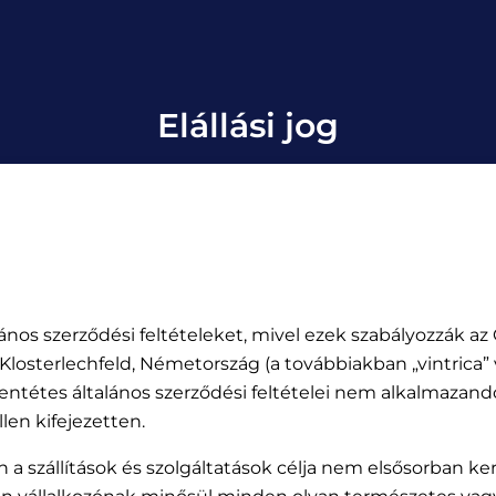
Elállási jog
alános szerződési feltételeket, mivel ezek szabályozzák az
losterlechfeld, Németország (a továbbiakban „vintrica” v
llentétes általános szerződési feltételei nem alkalmazand
en kifejezetten.
n a szállítások és szolgáltatások célja nem elsősorban k