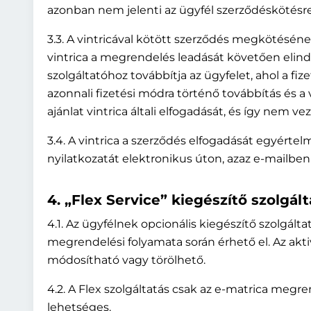
azonban nem jelenti az ügyfél szerződéskötésre
3.3. A vintricával kötött szerződés megkötésének
vintrica a megrendelés leadását követően elindítj
szolgáltatóhoz továbbítja az ügyfelet, ahol a fi
azonnali fizetési módra történő továbbítás és a
ajánlat vintrica általi elfogadását, és így nem 
3.4. A vintrica a szerződés elfogadását egyértel
nyilatkozatát elektronikus úton, azaz e-mailben 
4. „Flex Service” kiegészítő szolgált
4.1. Az ügyfélnek opcionális kiegészítő szolgált
megrendelési folyamata során érhető el. Az aktiv
módosítható vagy törölhető.
4.2. A Flex szolgáltatás csak az e-matrica megr
lehetséges.