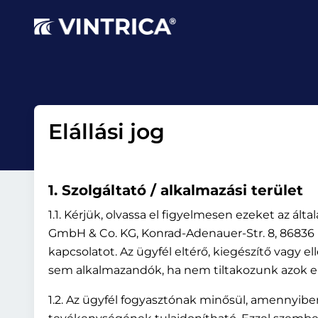
Elállási jog
1. Szolgáltató / alkalmazási terület
1.1. Kérjük, olvassa el figyelmesen ezeket az ált
GmbH & Co. KG, Konrad-Adenauer-Str. 8, 86836 K
kapcsolatot. Az ügyfél eltérő, kiegészítő vagy e
sem alkalmazandók, ha nem tiltakozunk azok ell
1.2. Az ügyfél fogyasztónak minősül, amennyibe