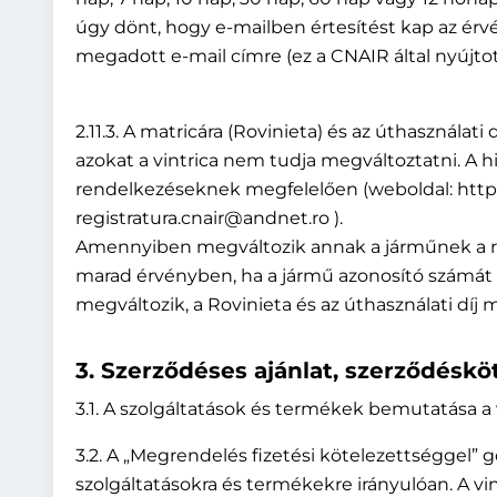
úgy dönt, hogy e-mailben értesítést kap az érvény
megadott e-mail címre (ez a CNAIR által nyújtot
2.11.3. A matricára (Rovinieta) és az úthasznála
azokat a vintrica nem tudja megváltoztatni. A h
rendelkezéseknek megfelelően (weboldal: http://
registratura.cnair@andnet.ro ).
Amennyiben megváltozik annak a járműnek a rend
marad érvényben, ha a jármű azonosító számát
megváltozik, a Rovinieta és az úthasználati díj 
3. Szerződéses ajánlat, szerződéskö
3.1. A szolgáltatások és termékek bemutatása a
3.2. A „Megrendelés fizetési kötelezettséggel” 
szolgáltatásokra és termékekre irányulóan. A vi