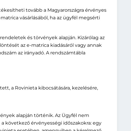
rtékesítheti tovább a Magyarországra érvényes
e-matrica vásárlásából, ha az ügyfél megsérti
, rendeletek és törvények alapján. Kizárólag az
g döntését az e-matrica kiadásáról vagy annak
endszám az irányadó. A rendszámtábla
tett, a Rovinieta kibocsátására, kezelésére,
örvények alapján történik. Az Ügyfél nem
tni a következő érvényességi időszakokra: egy
Rovinieta esetében, amennyiben a kérelmező