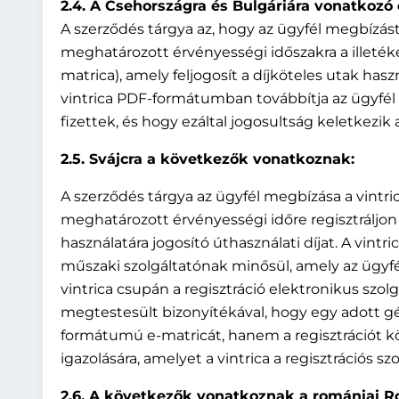
2.4. A Csehországra és Bulgáriára vonatkozó
A szerződés tárgya az, hogy az ügyfél megbízás
meghatározott érvényességi időszakra a illetékes
matrica), amely feljogosít a díjköteles utak haszn
vintrica PDF-formátumban továbbítja az ügyfél 
fizettek, és hogy ezáltal jogosultság keletkezik 
2.5. Svájcra a következők vonatkoznak:
A szerződés tárgya az ügyfél megbízása a vintr
meghatározott érvényességi időre regisztráljon 
használatára jogosító úthasználati díjat. A vint
műszaki szolgáltatónak minősül, amely az ügyfél
vintrica csupán a regisztráció elektronikus szo
megtestesült bizonyítékával, hogy egy adott g
formátumú e-matricát, hanem a regisztrációt kö
igazolására, amelyet a vintrica a regisztrációs s
2.6. A következők vonatkoznak a romániai Rov