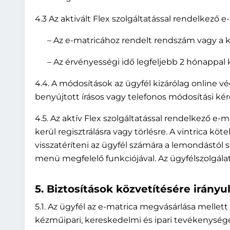
4.3 Az aktivált Flex szolgáltatással rendelkező
– Az e-matricához rendelt rendszám vagy a k
– Az érvényességi idő legfeljebb 2 hónappal k
4.4. A módosítások az ügyfél kizárólag online v
benyújtott írásos vagy telefonos módosítási kér
4.5. Az aktív Flex szolgáltatással rendelkező 
kerül regisztrálásra vagy törlésre. A vintrica köte
visszatéríteni az ügyfél számára a lemondástól 
menü megfelelő funkciójával. Az ügyfélszolgála
5. Biztosítások közvetítésére irányu
5.1. Az ügyfél az e-matrica megvásárlása mellett
kézműipari, kereskedelmi és ipari tevékenység