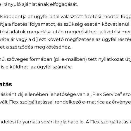
 irányuló ajánlatának elfogadását.
 időpontja az ügyfél által választott fizetési módtól függ
a a fizetési folyamatot, és szükség esetén közvetlenül az 
zetési adatok megadása után megerősítheti a fizetési megb
 vételár vagy a díj ezt követő megfizetése az ügyfél rés
vezet a szerződés megkötéséhez.
mű, szöveges formában (pl. e-mailben) tett nyilatkozat útj
is elküldheti az ügyfél számára.
atás
atásként díj ellenében lehetősége van a „Flex Service” szo
ált Flex szolgáltatással rendelkező e-matrica az érvényes
endelési folyamata során foglalható le. A Flex szolgáltat