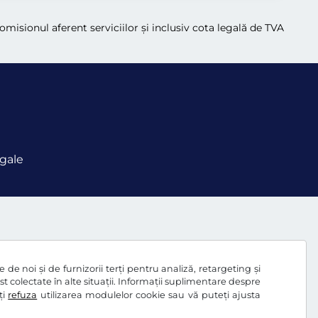
comisionul aferent serviciilor și inclusiv cota legală de TVA
gale
de noi și de furnizorii terți pentru analiză, retargeting și
ost colectate în alte situații. Informații suplimentare despre
ți
refuza
utilizarea modulelor cookie sau vă puteți ajusta