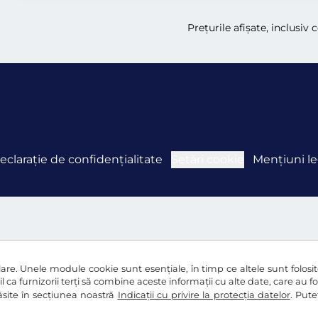
Preţurile afişate, inclusiv 
eclaraţie de confidențialitate
Setări cookie
Mențiuni le
re. Unele module cookie sunt esențiale, în timp ce altele sunt folosite 
l ca furnizorii terți să combine aceste informații cu alte date, care au f
 găsite în secțiunea noastră
Indicații cu privire la protecția datelor
. Pute