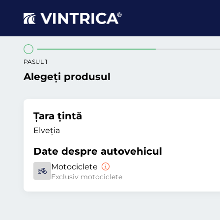
PASUL 1
Alegeți produsul
Țara țintă
Elveția
Date despre autovehicul
Motociclete
Exclusiv motociclete