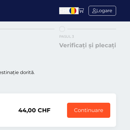
CHF
Logare
PASUL 3
Verificați și plecați
stinație dorită.
44,00 CHF
Continuare