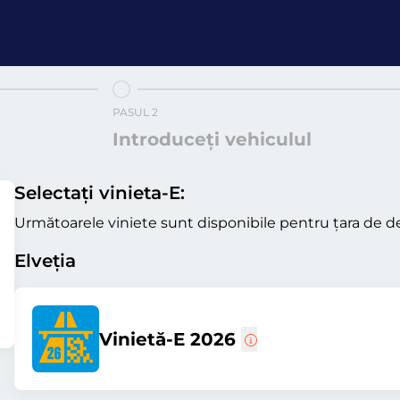
PASUL 2
Introduceți vehiculul
Selectați vinieta-E:
Următoarele viniete sunt disponibile pentru țara de de
Elveția
Vinietă-E 2026