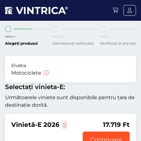
PASUL 1
PASUL 2
PASUL 3
Alegeți produsul
Introduceți vehiculul
Verificați și plecați
Elveția
Motociclete
Selectați vinieta-E:
Următoarele viniete sunt disponibile pentru țara de
destinație dorită.
Vinietă-E 2026
17.719 Ft
Continuare