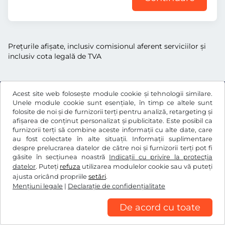
Preţurile afişate, inclusiv comisionul aferent serviciilor și
inclusiv cota legală de TVA
Acest site web folosește module cookie și tehnologii similare.
Unele module cookie sunt esențiale, în timp ce altele sunt
Ft
HUF
folosite de noi și de furnizorii terți pentru analiză, retargeting și
afișarea de conținut personalizat și publicitate. Este posibil ca
furnizorii terți să combine aceste informații cu alte date, care
au fost colectate în alte situații. Informații suplimentare
Facebook
Instagram
despre prelucrarea datelor de către noi și furnizorii terți pot fi
găsite în secțiunea noastră
Indicații cu privire la protecția
Termeni generali şi condiţii / drept de retragere
datelor
. Puteți
refuza
utilizarea modulelor cookie sau vă puteți
Declaraţie de confidențialitate
Setări cookie
ajusta oricând propriile
setări
.
Mențiuni legale
|
Declaraţie de confidențialitate
Mențiuni legale
De acord cu toate