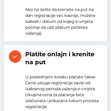
Ako ne želite da krenete na put na
dan registracije već kasnije, možete
izabrati i datum od kojeg e-vinjeta
počinje da važi (datum početka
važenja).
Platite onlajn i krenite
na put
U poslednjem koraku plaćate takse.
Cena usluge registracije zavisi od
izabranog perioda važenja e-vinjete.
Ukupna cena za plaćanje biće
izračunata i prikazana tokom procesa
registracije.