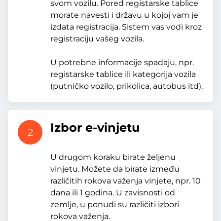
svom vozilu. Pored registarske tablice
morate navesti i državu u kojoj vam je
izdata registracija. Sistem vas vodi kroz
registraciju vašeg vozila.
U potrebne informacije spadaju, npr.
registarske tablice ili kategorija vozila
(putničko vozilo, prikolica, autobus itd).
Izbor e-vinjetu
2
U drugom koraku birate željenu
vinjetu. Možete da birate između
različitih rokova važenja vinjete, npr. 10
dana ili 1 godina. U zavisnosti od
zemlje, u ponudi su različiti izbori
rokova važenja.