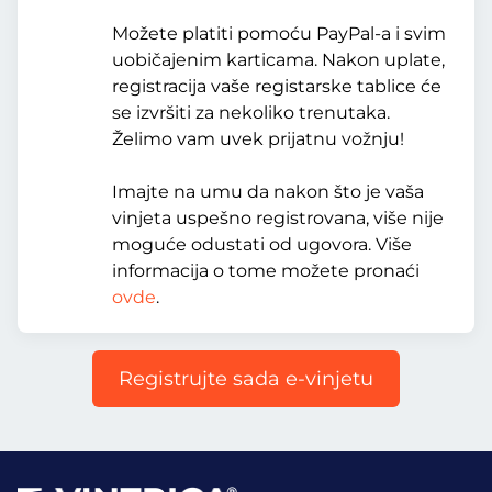
Možete platiti pomoću PayPal-a i svim
uobičajenim karticama. Nakon uplate,
registracija vaše registarske tablice će
se izvršiti za nekoliko trenutaka.
Želimo vam uvek prijatnu vožnju!
Imajte na umu da nakon što je vaša
vinjeta uspešno registrovana, više nije
moguće odustati od ugovora. Više
informacija o tome možete pronaći
ovde
.
Registrujte sada e-vinjetu