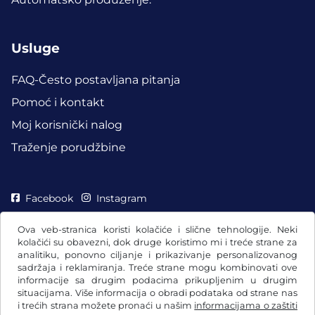
Usluge
FAQ-Često postavljana pitanja
Pomoć i kontakt
Moj korisnički nalog
Traženje porudžbine
Facebook
Instagram
Ova veb-stranica koristi kolačiće i slične tehnologije. Neki
kolačići su obavezni, dok druge koristimo mi i treće strane za
analitiku, ponovno ciljanje i prikazivanje personalizovanog
sadržaja i reklamiranja. Treće strane mogu kombinovati ove
informacije sa drugim podacima prikupljenim u drugim
situacijama. Više informacija o obradi podataka od strane nas
i trećih strana možete pronaći u našim
informacijama o zaštiti