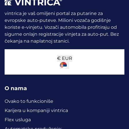
vintrica je vaš omiljeni portal za putarine za
evropske auto-puteve. Milioni vozača godišnje
koriste e-vinjetu.
Vozači automobila profitiraju od
sigurne onlajn registracije vinjeta za auto-put. Bez
čekanja na naplatnoj stanici.
€
EUR
O nama
Ovako to funkcioniše
Karijera u kompaniji vintrica
Flex usluga
Automatsko produženje: