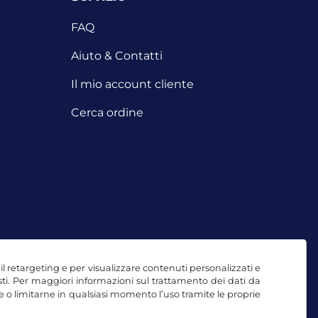
FAQ
Aiuto & Contatti
Il mio account cliente
Cerca ordine
, il retargeting e per visualizzare contenuti personalizzati e
testi. Per maggiori informazioni sul trattamento dei dati da
e o limitarne in qualsiasi momento l’uso tramite le proprie