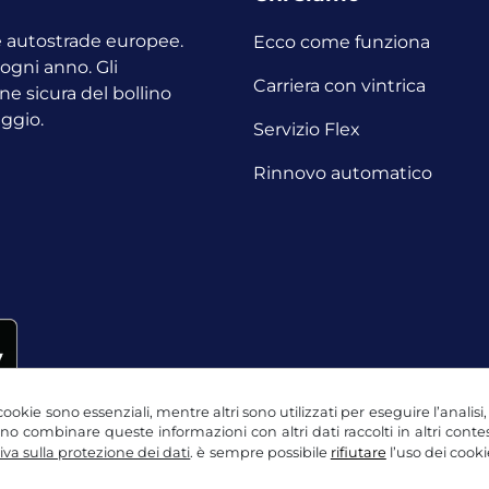
le autostrade europee.
Ecco come funziona
o ogni anno.
Gli
Carriera con vintrica
ne sicura del bollino
aggio.
Servizio Flex
Rinnovo automatico
ookie sono essenziali, mentre altri sono utilizzati per eseguire l’analisi
ssono combinare queste informazioni con altri dati raccolti in altri con
va sulla protezione dei dati
. è sempre possibile
rifiutare
l’uso dei cooki