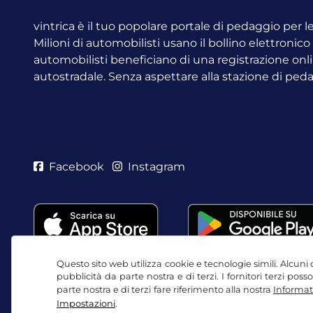
vintrica è il tuo popolare portale di pedaggio per 
Milioni di automobilisti usano il bollino elettronic
automobilisti beneficiano di una registrazione onli
autostradale. Senza aspettare alla stazione di ped
Facebook
Instagram
Questo sito web utilizza cookie e tecnologie simili. Alcuni c
pubblicità da parte nostra e di terzi. I fornitori terzi po
parte nostra e di terzi fare riferimento alla nostra
Informati
Impostazioni
.