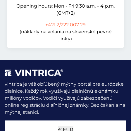
Opening hours: Mon - Fri 9:30 a.m. – 4 p.m.
(GMT+2)
+421 2/222 007 29
(náklady na volania na slovenské pevné
linky)
vintrica je váš obľúbený mýtny portál pre európske
diaľnice. Každý rok využívajú diaľničnú e-známku
milióny vodičov.
Vodiči využívajú zabezpečenú
online registráciu diaľničnej známky. Bez čakania na
mýtnej stanici.
€
EUR