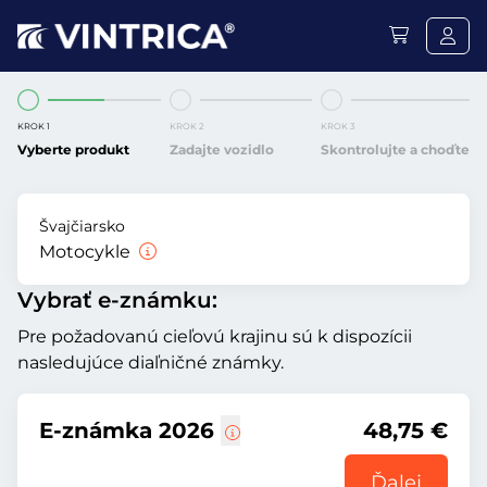
KROK 1
KROK 2
KROK 3
Vyberte produkt
Zadajte vozidlo
Skontrolujte a choďte
Švajčiarsko
Motocykle
Vybrať e-známku:
Pre požadovanú cieľovú krajinu sú k dispozícii
nasledujúce diaľničné známky.
E-známka 2026
48,75 €
Ďalej