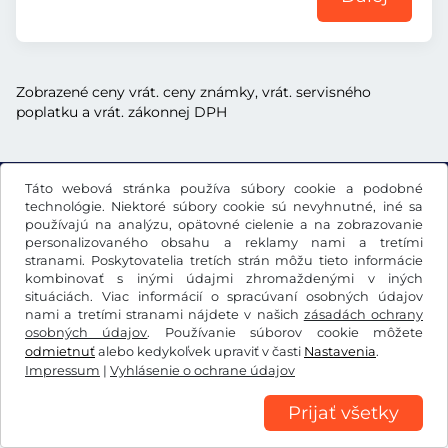
Zobrazené ceny vrát. ceny známky, vrát. servisného
poplatku a vrát. zákonnej DPH
Táto webová stránka používa súbory cookie a podobné
technológie. Niektoré súbory cookie sú nevyhnutné, iné sa
€
EUR
používajú na analýzu, opätovné cielenie a na zobrazovanie
personalizovaného obsahu a reklamy nami a tretími
stranami. Poskytovatelia tretích strán môžu tieto informácie
Facebook
Instagram
kombinovať s inými údajmi zhromaždenými v iných
situáciách. Viac informácií o spracúvaní osobných údajov
nami a tretími stranami nájdete v našich
zásadách ochrany
VOB/právo na odstúpenie
Vyhlásenie o ochrane údajov
osobných údajov
. Používanie súborov cookie môžete
Nastavenia súborov cookie
Impressum
odmietnuť
alebo kedykoľvek upraviť v časti
Nastavenia
.
Impressum
|
Vyhlásenie o ochrane údajov
Prijať všetky