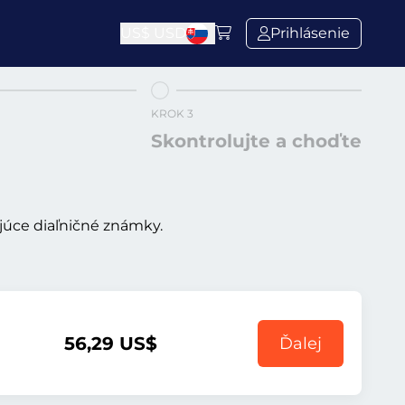
US$
USD
Prihlásenie
KROK 3
Skontrolujte a choďte
ujúce diaľničné známky.
56,29 US$
Ďalej