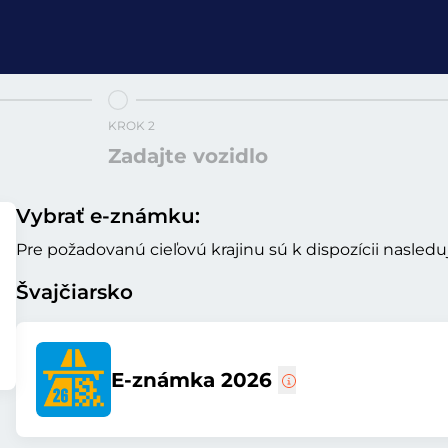
KROK 2
Zadajte vozidlo
Vybrať e-známku:
Pre požadovanú cieľovú krajinu sú k dispozícii nasled
Švajčiarsko
E-známka 2026