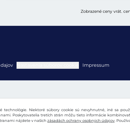
Zobrazené ceny vrát. ce
údajov
Nastavenia súborov cookie
Impressum
 technológie. Niektoré súbory cookie sú nevyhnutné, iné sa použí
nami. Poskytovatelia tretích strán môžu tieto informácie kombinova
stranami nájdete v našich
zásadách ochrany osobných údajov
. Použí