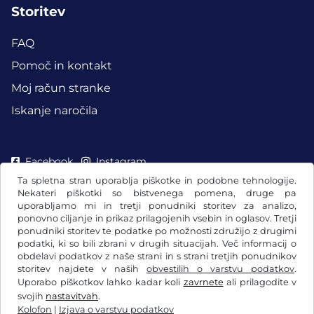
Storitev
FAQ
Pomoč in kontakt
Moj račun stranke
Iskanje naročila
Facebook
Instagram
Ta spletna stran uporablja piškotke in podobne tehnologije.
Nekateri piškotki so bistvenega pomena, druge pa
uporabljamo mi in tretji ponudniki storitev za analizo,
ponovno ciljanje in prikaz prilagojenih vsebin in oglasov. Tretji
ponudniki storitev te podatke po možnosti združijo z drugimi
podatki, ki so bili zbrani v drugih situacijah. Več informacij o
obdelavi podatkov z naše strani in s strani tretjih ponudnikov
storitev najdete v naših
obvestilih o varstvu podatkov
.
Uporabo piškotkov lahko kadar koli
zavrnete
ali prilagodite v
svojih
nastavitvah
.
Kolofon
|
Izjava o varstvu podatkov
Splošni pogoji poslovanja/preklicna pravica