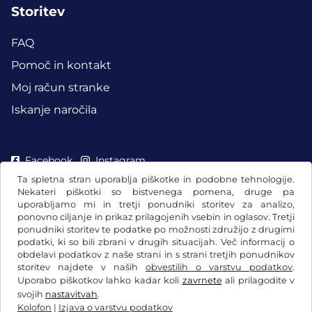
Storitev
FAQ
Pomoč in kontakt
Moj račun stranke
Iskanje naročila
Facebook
Instagram
Ta spletna stran uporablja piškotke in podobne tehnologije.
Nekateri piškotki so bistvenega pomena, druge pa
uporabljamo mi in tretji ponudniki storitev za analizo,
ponovno ciljanje in prikaz prilagojenih vsebin in oglasov. Tretji
ponudniki storitev te podatke po možnosti združijo z drugimi
podatki, ki so bili zbrani v drugih situacijah. Več informacij o
obdelavi podatkov z naše strani in s strani tretjih ponudnikov
storitev najdete v naših
obvestilih o varstvu podatkov
.
Uporabo piškotkov lahko kadar koli
zavrnete
ali prilagodite v
svojih
nastavitvah
.
Kolofon
|
Izjava o varstvu podatkov
Splošni pogoji poslovanja/preklicna pravica