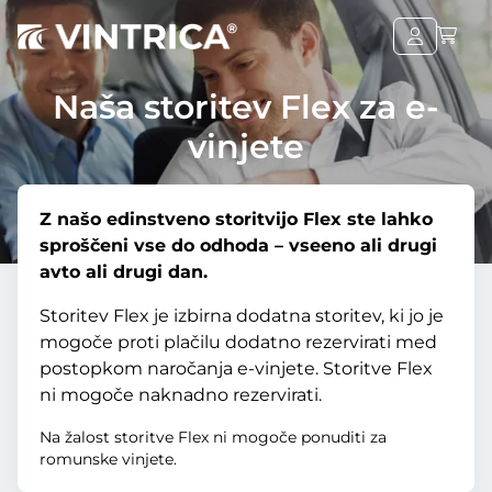
Naša storitev Flex za e-
vinjete
Z našo edinstveno storitvijo Flex ste lahko
sproščeni vse do odhoda – vseeno ali drugi
avto ali drugi dan.
Storitev Flex je izbirna dodatna storitev, ki jo je
mogoče proti plačilu dodatno rezervirati med
postopkom naročanja e-vinjete. Storitve Flex
ni mogoče naknadno rezervirati.
Na žalost storitve Flex ni mogoče ponuditi za
romunske vinjete.