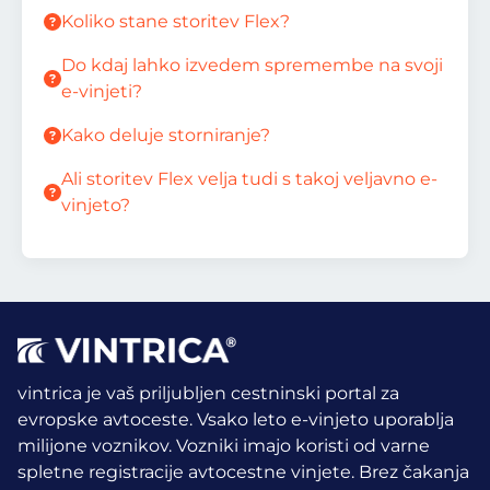
Koliko stane storitev Flex?
Do kdaj lahko izvedem spremembe na svoji
e-vinjeti?
Kako deluje storniranje?
Ali storitev Flex velja tudi s takoj veljavno e-
vinjeto?
vintrica je vaš priljubljen cestninski portal za
evropske avtoceste. Vsako leto e-vinjeto uporablja
milijone voznikov.
Vozniki imajo koristi od varne
spletne registracije avtocestne vinjete. Brez čakanja