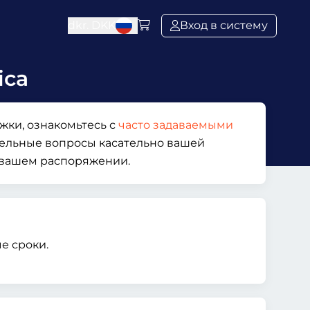
dkr.
DKK
Вход в систему
ica
жки, ознакомьтесь с
часто задаваемыми
нительные вопросы касательно вашей
 вашем распоряжении.
е сроки.