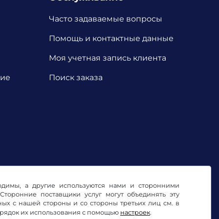
Часто задаваемые вопросы
Помощь и контактные данные
Моя учетная запись клиента
ние
Поиск заказа
ходимы, а другие используются нами и сторонними
Сторонние поставщики услуг могут объединять эту
х с нашей стороны и со стороны третьих лиц см. в
орядок их использования с помощью
настроек
.