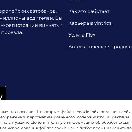
европейских автобанов.
Как это работает
 миллионы водителей.
Вы
Карьера в vintrica
йн-регистрации виньетки
 проезда.
Услуга Flex
Автоматическое продле
ичные технологии. Некоторые файлы cookie обязательно необ
 отображения персонализированного содержимого и рекламы. 
их ситуациях. Дополнительную информацию об обработке данны
я
от использования файлов cookie или в любое время изменить п