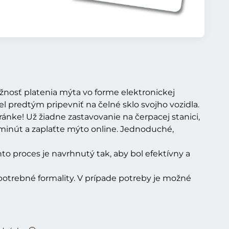
nosť platenia mýta vo forme elektronickej
l predtým pripevniť na čelné sklo svojho vozidla.
ánke! Už žiadne zastavovanie na čerpacej stanici,
h minút a zaplaťte mýto online. Jednoduché,
to proces je navrhnutý tak, aby bol efektívny a
y potrebné formality. V prípade potreby je možné