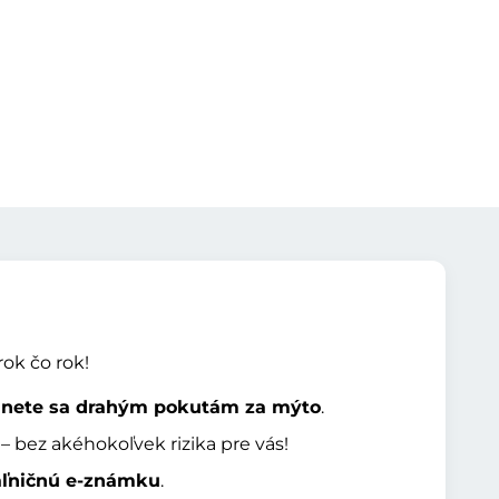
rok čo rok!
nete sa drahým pokutám za mýto
.
– bez akéhokoľvek rizika pre vás!
aľničnú e-známku
.