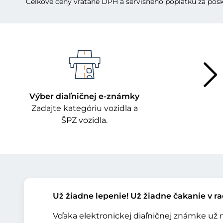
Celkové ceny vrátane DPH a servisného poplatku za pos
Výber diaľničnej e-známky
Zadajte kategóriu vozidla a
ŠPZ vozidla.
Už žiadne lepenie! Už žiadne čakanie v ra
Vďaka elektronickej diaľničnej známke už nem