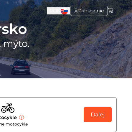
l
RON
Prihlásenie
rsko
ť mýto.
Ďalej
tocykle
ne motocykle