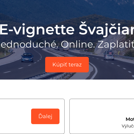
E-vignette Švajčia
Jednoduché. Online. Zaplati
Kúpiť teraz
Ďalej
Mo
Výluč