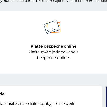
kytnutie online portálu. Zoznam nájdete v poslednom kroku obj
Plaťte bezpečne online
Plaťte mýto jednoducho a
bezpečne online.
de!
usíte zísť z diaľnice, aby ste si kúpili