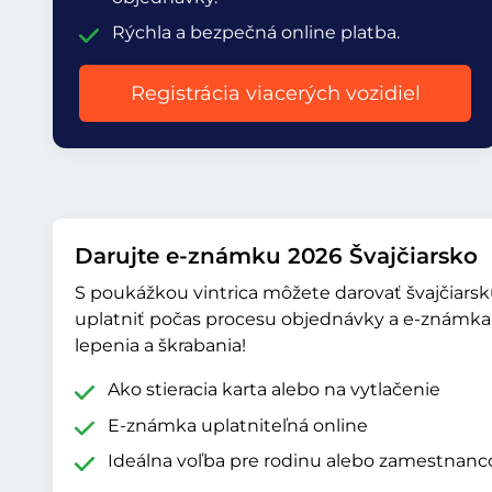
Rýchla a bezpečná online platba.
Registrácia viacerých vozidiel
Darujte e-známku 2026 Švajčiarsko
S poukážkou vintrica môžete darovať švajčiar
uplatniť počas procesu objednávky a e-známka 
lepenia a škrabania!
Ako stieracia karta alebo na vytlačenie
E-známka uplatniteľná online
Ideálna voľba pre rodinu alebo zamestnanc