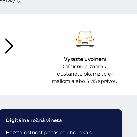
ednávky.
Vyrazte uvoľnení
Diaľničnú e-známku
dostanete okamžite e-
mailom alebo SMS správou.
Digitálna ročná vineta
Bezstarostnosť počas celého roka s