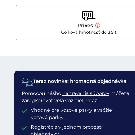
Príves
Celková hmotnosť do 3,5 t
Teraz novinka: hromadná objednávka
Pomocou nášho
nahrávania súborov
môžete
zaregistrovať veľa vozidiel naraz.
Vhodné pre vozové parky a väčšie
vozové parky.
Registrácia v jednom procese
objednávky.