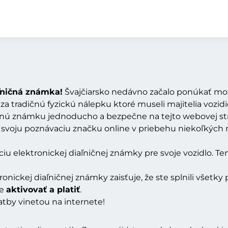
aľničná známka!
Švajčiarsko nedávno začalo ponúkať mož
a tradičnú fyzickú nálepku ktoré museli majitelia vozidie
ničnú známku jednoducho a bezpečne na tejto webovej str
 si svoju poznávaciu značku online v priebehu niekoľkýc
iu elektronickej diaľničnej známky pre svoje vozidlo. Ten
onickej diaľničnej známky zaisťuje, že ste splnili všetk
te
aktivovať a platiť
.
atby vinetou na internete!