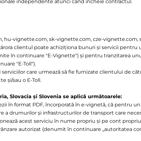
esionale independente atunci când încheie contractul.
.com, hu-vignette.com, sk-vignette.com, cze-vignette.com,
rora clientul poate achiziționa bunuri și servicii pentru u
umite în continuare "E-Vignette") și pentru tranzitarea u
uare "E-Toll").
i serviciilor care urmează să fie furnizate clientului de c
e și/sau o E-Toll.
ria, Slovacia și Slovenia se aplică următoarele:
ezii în format PDF, încorporată în e-vignetă, că pentru u
re a drumurilor și infrastructurilor de transport care nece
iționează acest serviciu în nume propriu și pe cont propr
 vânzare autorizat (denumit în continuare „autoritatea co