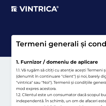
Termeni generali şi condi
1.
Furnizor / domeniu de aplicare
1.1. Vă rugăm să citiți cu atenție acești Termeni
(denumit în continuare "client") și noi, barely
"vintrica" sau "Noi"). Termenii și condițiile gen
mod expres acestora.
1.2. Clientul este un consumator dacă scopul bunu
independentă. În schimb, un om de afaceri este de