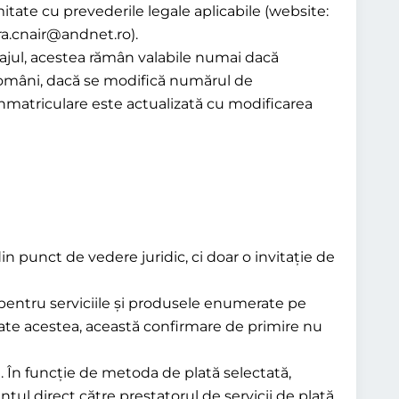
itate cu prevederile legale aplicabile (website:
ura.cnair@andnet.ro).
peajul, acestea rămân valabile numai dacă
r români, dacă se modifică numărul de
 înmatriculare este actualizată cu modificarea
din punct de vedere juridic, ci doar o invitație de
 pentru serviciile și produsele enumerate pe
oate acestea, această confirmare de primire nu
. În funcție de metoda de plată selectată,
ntul direct către prestatorul de servicii de plată