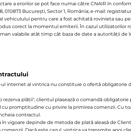
ectare a erorilor se pot face numai către CNAIR în conform
38, 010873 București, Sector 1, România; e-mail: registrat
al vehiculului pentru care a fost achitată rovinieta sau 
trodus corect la momentul emiterii. În cazul utilizatorilo
 raman valabile atât timp cât baza de date a autorității de
ntractului
e-ul internet al vintrica nu constituie o ofertă obligatorie 
 rezerva plății", clientul plasează o comandă obligatorie
 cu promptitudine cu privire la primirea comenzii. Cu t
încheia contractul.
ră în vigoare depinde de metoda de plată aleasă de Client
 comenzii. Dacă este cazul, vintrica va transmite apoi clie