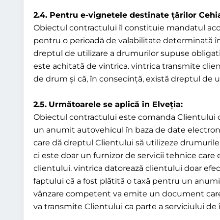
2.4. Pentru e-vignetele destinate țărilor Cehi
Obiectul contractului îl constituie mandatul acor
pentru o perioadă de valabilitate determinată în
dreptul de utilizare a drumurilor supuse obliga
este achitată de vintrica. vintrica transmite cl
de drum și că, în consecință, există dreptul de ut
2.5.
Următoarele se aplică în Elveția:
Obiectul contractului este comanda Clientului căt
un anumit autovehicul în baza de date electroni
care dă dreptul Clientului să utilizeze drumurile 
ci este doar un furnizor de servicii tehnice care
clientului. vintrica datorează clientului doar efec
faptului că a fost plătită o taxă pentru un anum
vânzare competent va emite un document care conf
va transmite Clientului ca parte a serviciului de 