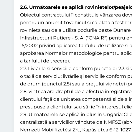
2.6.
Următoarele se aplică rovinietelor/peajel
Obiectul contractului îl constituie vânzarea dovezi
pentru un anumit tovehicul și că plata a fost în
rovinieta sau de a utiliza podurile peste Dunare
Infrastructurii Rutiere - S. A. ("CNAIR") pentru 
15/2002 privind aplicarea tarifului de utilizare 
aprobarea Normelor metodologice pentru aplicarea
a tarifului de trecere).
2.7. Livrările și serviciile conform punctelor 2.3 
o taxă de serviciu; livrările și serviciile conform
de drum (punctul 2.5) sau a prețului vignetei (pu
2.8. vintrica are dreptul de a efectua înregistra
clientului față de unitatea competentă și de a în
presupuse a clientului sau să fie în interesul clie
2.9. Următoarele se aplică în plus în Ungaria: C
centralizată a serviciilor vândute de NMFSZ (a
Nemzeti Mobilfizetési Zrt., Kapás utca 6-12, 102