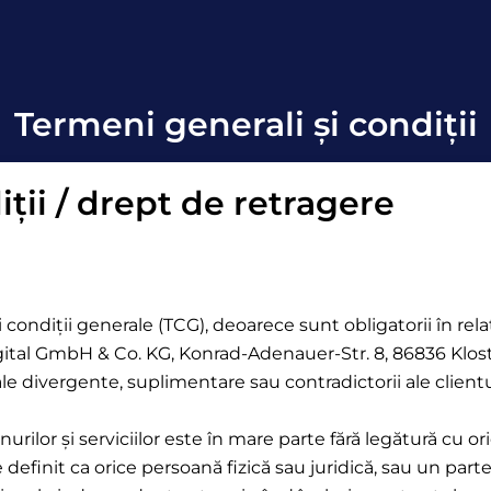
Termeni generali şi condiţii
ţii / drept de retragere
 și condiții generale (TCG), deoarece sunt obligatorii în r
 digital GmbH & Co. KG, Konrad-Adenauer-Str. 8, 86836 Kl
erale divergente, suplimentare sau contradictorii ale clie
rilor și serviciilor este în mare parte fără legătură cu or
finit ca orice persoană fizică sau juridică, sau un parte