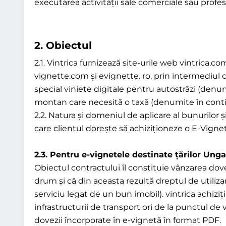
executarea activității sale comerciale sau prof
2.
Obiectul
2.1. Vintrica furnizează site-urile web vintrica
vignette.com și evignette. ro, prin intermediul că
special viniete digitale pentru autostrăzi (den
montan care necesită o taxă (denumite în contin
2.2. Natura și domeniul de aplicare al bunurilor ș
care clientul dorește să achiziționeze o E-Vignett
2.3. Pentru e-vignetele destinate țărilor Unga
Obiectul contractului îl constituie vânzarea dov
drum și că din aceasta rezultă dreptul de utiliza
serviciu legat de un bun imobil). vintrica achiz
infrastructurii de transport ori de la punctul de
dovezii încorporate în e-vignetă în format PDF.