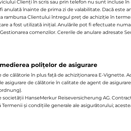
iului Clienți în scris sau prin telefon nu sunt incluse în 
 fi anulată înainte de prima zi de valabilitate. Dacă este
a va rambursa Clientului întregul preț de achiziție în terme
e a fost utilizată inițial. Anulările pot fi efectuate numai
estionarea comenzilor. Cererile de anulare adresate Servi
medierea polițelor de asigurare
are de călătorie în plus față de achiziționarea E-Vignette
de asigurare de călătorie în calitate de agent de asigurar
ordnung).
ale societății HanseMerkur Reiseversicherung AG. Contract
ermenii și condițiile generale ale asigurătorului; aceste