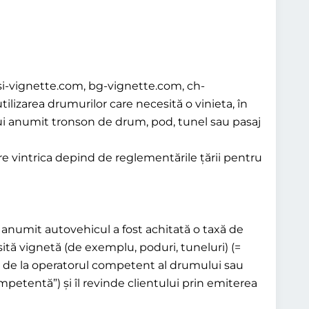
 si-vignette.com, bg-vignette.com, ch-
tilizarea drumurilor care necesită o vinieta, în
nui anumit tronson de drum, pod, tunel sau pasaj
ătre vintrica depind de reglementările țării pentru
n anumit autovehicul a fost achitată o taxă de
sită vignetă (de exemplu, poduri, tuneluri) (=
iu de la operatorul competent al drumului sau
mpetentă”) și îl revinde clientului prin emiterea