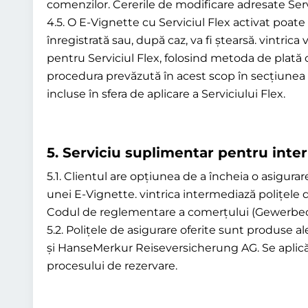
comenzilor. Cererile de modificare adresate Servic
4.5. O E-Vignette cu Serviciul Flex activat poate
înregistrată sau, după caz, va fi ștearsă. vintric
pentru Serviciul Flex, folosind metoda de plată car
procedura prevăzută în acest scop în secțiunea G
incluse în sfera de aplicare a Serviciului Flex.
5.
Serviciu suplimentar pentru inter
5.1. Clientul are opțiunea de a încheia o asigur
unei E-Vignette. vintrica intermediază polițele 
Codul de reglementare a comerțului (Gewerbe
5.2. Polițele de asigurare oferite sunt produse 
și HanseMerkur Reiseversicherung AG. Se aplică T
procesului de rezervare.