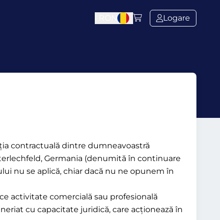
l
RON
Logare
elația contractuală dintre dumneavoastră
osterlechfeld, Germania (denumită în continuare
ntului nu se aplică, chiar dacă nu ne opunem în
ice activitate comercială sau profesională
neriat cu capacitate juridică, care acționează în