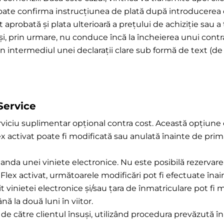
 poate confirma instrucțiunea de plată după introducerea 
 aprobată și plata ulterioară a prețului de achiziție sau a
și, prin urmare, nu conduce încă la încheierea unui contr
rin intermediul unei declarații clare sub formă de text (de
Service
erviciu suplimentar opțional contra cost. Această opțiune
lex activat poate fi modificată sau anulată înainte de prim
anda unei viniete electronice. Nu este posibilă rezervarea 
l Flex activat, următoarele modificări pot fi efectuate înai
 vinietei electronice și/sau țara de înmatriculare pot fi 
ă la două luni în viitor.
i de către clientul însuși, utilizând procedura prevăzută 