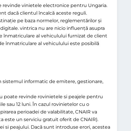
e revinde vinietele electronice pentru Ungaria.
ent dacă clientul încalcă aceste reguli.
tinație pe baza normelor, reglementărilor și
gitale. vintrica nu are nicio influență asupra
înmatriculare al vehiculului furnizat de client
e înmatriculare al vehiculului este posibilă
 in sistemul informatic de emitere, gestionare,
nu poate revinde rovinietele si peajele pentru
le sau 12 luni. În cazul rovinietelor cu o
expirarea perioadei de valabilitate, CNAIR va
sta este un serviciu gratuit oferit de CNAIR).
tei si peajului. Dacă sunt introduse erori, acestea