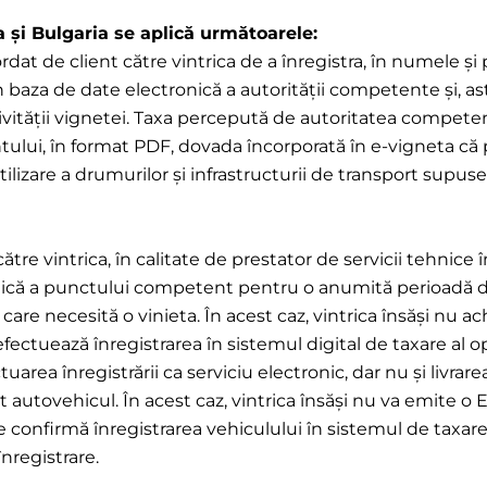
a și Bulgaria se aplică următoarele:
dat de client către vintrica de a înregistra, în numele ș
 baza de date electronică a autorității competente și, as
tivității vignetei. Taxa percepută de autoritatea compete
ientului, în format PDF, dovada încorporată în e-vigneta c
ilizare a drumurilor și infrastructurii de transport supuse 
re vintrica, în calitate de prestator de servicii tehnice î
că a punctului competent pentru o anumită perioadă de va
care necesită o vinieta. În acest caz, vintrica însăși nu ac
 efectuează înregistrarea în sistemul digital de taxare al 
tuarea înregistrării ca serviciu electronic, dar nu și livrar
it autovehicul. În acest caz, vintrica însăși nu va emite 
irmă înregistrarea vehiculului în sistemul de taxare după
înregistrare.