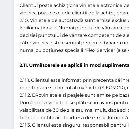
Clientul poate achiziționa viniete electronice 
vintrica poate exclude clienții de la achiziționar
2.10. Vinietele de autostradă sunt emise exclus
legilor naționale. Numai punctul de vânzare comp
deciziei punctului de vânzare competent de a em
către vintrica este esențial pentru eliberarea un
numai cu opțiunea specială "Flex Service" (a se
2.11.
Următoarele se aplică în mod supliment
2.11.1. Clientul este informat prin prezenta că î
monitorizare și control al rovinietei (SIEGMCR)
2.11.2. ERovinietele si peajele sunt emise pe baz
România. Rovinietele se plătesc în avans pentru peri
valabilitate de 30 de zile sau mai mult, dacă soli
trimite o notificare la adresa de e-mail furnizată
2.11.3. Clientul este singurul responsabil pentru 