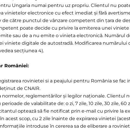
pentru Ungaria numai pentru uz propriu. Clientul nu poat
ea vinietelor electronice cu efect imediat și fără avertism
iv de către punctul de vânzare competent din țara de des
etent poate decide cu privire la emiterea unei viniete di
ite sau de a nu emite o vinieta electronică. Numărul de 
ei viniete digitale de autostradă. Modificarea numărului d
 vedea secțiunea 4).
ar României:
nregistrarea rovinietei si a peajului pentru România se fac
, deținut de CNAIR.
a normelor, reglementărilor și legilor naționale. Clientul 
oade de valabilitate de: o zi, 7 zile, 10 zile, 30 zile, 60 zi
citantul optează să fie notificat prin e-mail cu privire la 
 în acest scop, cu 2 zile înainte de expirarea vinietei (ace
informațiile introduse în cererea sa de eliberare a rovinie