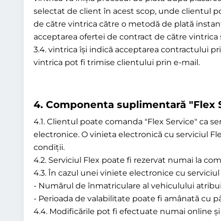
selectat de client în acest scop, unde clientul
de către vintrica către o metodă de plată instant
acceptarea ofertei de contract de către vintrica 
3.4. vintrica își indică acceptarea contractului p
vintrica pot fi trimise clientului prin e-mail.
4.
Componenta suplimentară "Flex 
4.1. Clientul poate comanda "Flex Service" ca s
electronice. O vinieta electronică cu serviciul F
condiții.
4.2. Serviciul Flex poate fi rezervat numai la com
4.3. În cazul unei viniete electronice cu serviciu
- Numărul de înmatriculare al vehiculului atribuit
- Perioada de valabilitate poate fi amânată cu pân
4.4. Modificările pot fi efectuate numai online ș