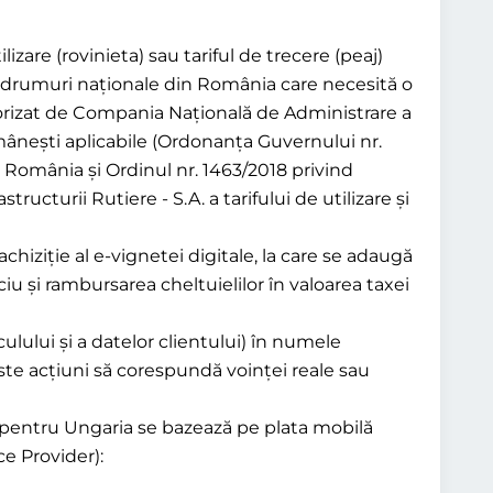
lizare (rovinieta) sau tariful de trecere (peaj)
 de drumuri naționale din România care necesită o
utorizat de Compania Națională de Administrare a
românești aplicabile (Ordonanța Guvernului nr.
in România și Ordinul nr. 1463/2018 privind
turii Rutiere - S.A. a tarifului de utilizare și
 achiziție al e-vignetei digitale, la care se adaugă
iciu și rambursarea cheltuielilor în valoarea taxei
ulului și a datelor clientului) în numele
este acțiuni să corespundă voinței reale sau
te pentru Ungaria se bazează pe plata mobilă
e Provider):