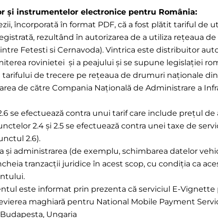
or și instrumentelor electronice pentru România:
i, încorporată în format PDF, că a fost plătit tariful de uti
registrată, rezultând în autorizarea de a utiliza rețeaua
 intre Fetesti si Cernavoda). Vintrica este distribuitor a
emiterea rovinietei și a peajului și se supune legislației 
și a tarifului de trecere pe rețeaua de drumuri naționale d
 de către Compania Națională de Administrare a Infrastruc
și 2.6 se efectuează contra unui tarif care include prețul de
 punctelor 2.4 și 2.5 se efectuează contra unei taxe de serv
nctul 2.6).
rea și administrarea (de exemplu, schimbarea datelor vehic
cheia tranzacții juridice în acest scop, cu condiția ca ac
ntului.
lientul este informat prin prezenta că serviciul E-Vignet
brevierea maghiară pentru National Mobile Payment Servic
7 Budapesta, Ungaria