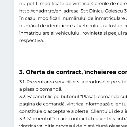
nu pot fi modificate de vintrica. Cererile de cor
http://cnadnr.ro/en; adresa: Str: Dinicu Golescu 
În cazul modificării numărului de înmatriculare 
numărul de identificare al vehiculului a fost in
înmatriculare al vehiculului, rovinieta si peajul
respectivă.
3.
Oferta de contract, încheierea co
3.1. Prezentarea serviciilor și a produselor pe sit
a plasa o comandă.
3.2. Făcând clic pe butonul "Plasați comanda sub
pagina de comandă. vintrica informează clientul
constituie o acceptare a ofertei Clientului de a 
3.3. Momentul în care contractul cu vintrica int
vintrica va iniția procesul de plată după plasarea