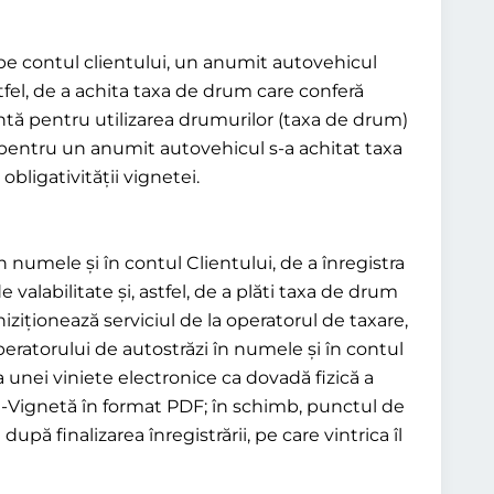
i pe contul clientului, un anumit autovehicul
tfel, de a achita taxa de drum care conferă
ntă pentru utilizarea drumurilor (taxa de drum)
ă pentru un anumit autovehicul s-a achitat taxa
obligativității vignetei.
n numele și în contul Clientului, de a înregistra
labilitate și, astfel, de a plăti taxa de drum
hiziționează serviciul de la operatorul de taxare,
operatorului de autostrăzi în numele și în contul
ea unei viniete electronice ca dovadă fizică a
o E-Vignetă în format PDF; în schimb, punctul de
 finalizarea înregistrării, pe care vintrica îl