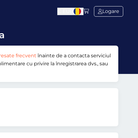
€
EUR
Logare
ca
resate frecvent
înainte de a contacta serviciul
limentare cu privire la înregistrarea dvs., sau