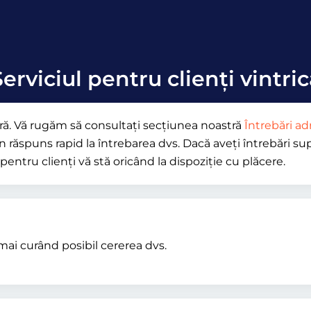
erviciul pentru clienți vintri
oară. Vă rugăm să consultați secțiunea noastră
Întrebări ad
n răspuns rapid la întrebarea dvs. Dacă aveți întrebări sup
pentru clienți vă stă oricând la dispoziție cu plăcere.
mai curând posibil cererea dvs.