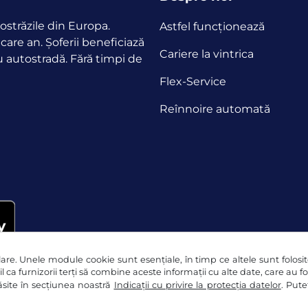
ostrăzile din Europa.
Astfel funcţionează
ecare an.
Șoferii beneficiază
Cariere la vintrica
u autostradă. Fără timpi de
Flex-Service
Reînnoire automată
re. Unele module cookie sunt esențiale, în timp ce altele sunt folosite 
l ca furnizorii terți să combine aceste informații cu alte date, care au f
 găsite în secțiunea noastră
Indicații cu privire la protecția datelor
. Pute