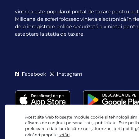
vintrica este popularul portal de taxare pentru aut
Milioane de șoferi folosesc vinieta electronică în fi
de o înregistrare online securizată a vinietei pentr
așteptare la stația de taxare.
Facebook
Instagram
Acest site web folosește module cookie și tehnologii simila
afișarea de conținut personalizat și publicitate. Este posibi
prelucrarea datelor de către noi și furnizorii terți pot fi
oricând propriile
setări
.