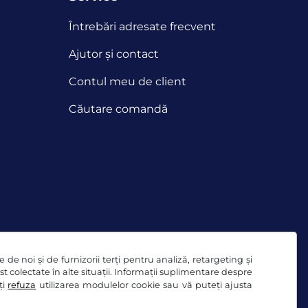
Întrebări adresate frecvent
Ajutor și contact
Contul meu de client
Căutare comandă
de noi și de furnizorii terți pentru analiză, retargeting și
ost colectate în alte situații. Informații suplimentare despre
ți
refuza
utilizarea modulelor cookie sau vă puteți ajusta