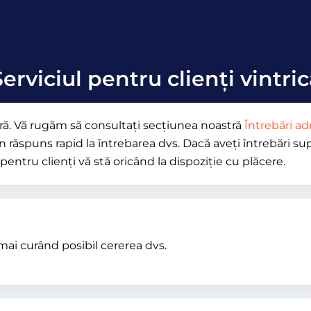
erviciul pentru clienți vintri
oară. Vă rugăm să consultați secțiunea noastră
Întrebări ad
n răspuns rapid la întrebarea dvs. Dacă aveți întrebări sup
pentru clienți vă stă oricând la dispoziție cu plăcere.
mai curând posibil cererea dvs.