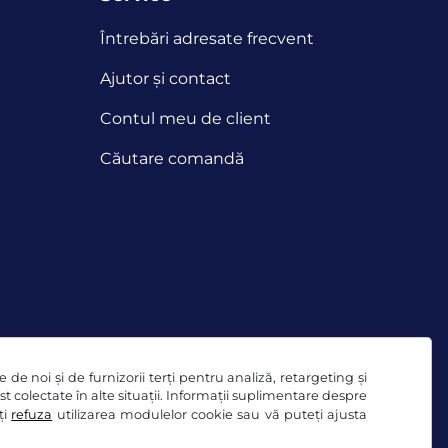
Întrebări adresate frecvent
Ajutor și contact
Contul meu de client
Căutare comandă
de noi și de furnizorii terți pentru analiză, retargeting și
ost colectate în alte situații. Informații suplimentare despre
ți
refuza
utilizarea modulelor cookie sau vă puteți ajusta