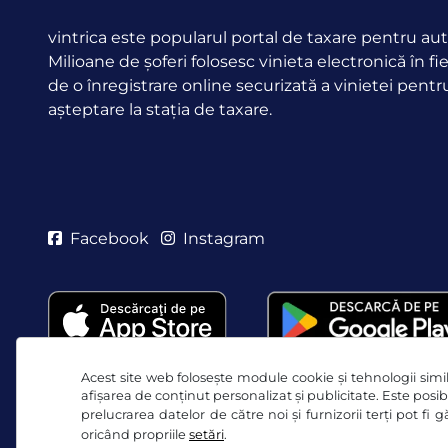
vintrica este popularul portal de taxare pentru aut
Milioane de șoferi folosesc vinieta electronică în fi
de o înregistrare online securizată a vinietei pentr
așteptare la stația de taxare.
Facebook
Instagram
Acest site web folosește module cookie și tehnologii simila
afișarea de conținut personalizat și publicitate. Este posibi
prelucrarea datelor de către noi și furnizorii terți pot fi
oricând propriile
setări
.