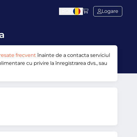
l
RON
Logare
ca
resate frecvent
înainte de a contacta serviciul
limentare cu privire la înregistrarea dvs., sau