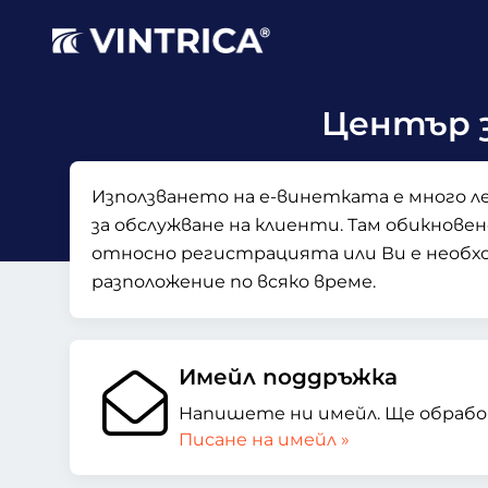
Център з
Използването на е-винетката е много л
за обслужване на клиенти. Там обикнов
относно регистрацията или Ви е необхо
разположение по всяко време.
Имейл поддръжка
Напишете ни имейл. Ще обрабо
Писане на имейл »