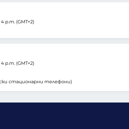
– 4 p.m. (GMT+2)
– 4 p.m. (GMT+2)
арски стационарни телефони)