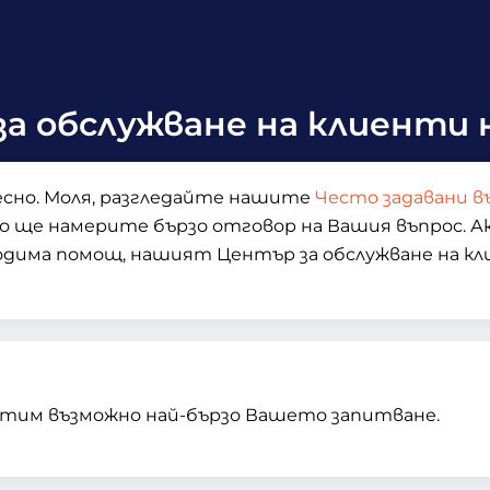
а обслужване на клиенти на
есно. Моля, разгледайте нашите
Често задавани в
ено ще намерите бързо отговор на Вашия въпрос. 
дима помощ, нашият Център за обслужване на кл
тим възможно най-бързо Вашето запитване.