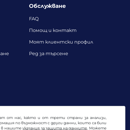
Обслужване
FAQ
Помощ и контакт
Моят клиентски профил
ане
Ред за търсене
ват от нас, както и от трети страни за анализи,
ация по възможност с други данни, които са били
е в нашите
указания за защита на данните
. Можете