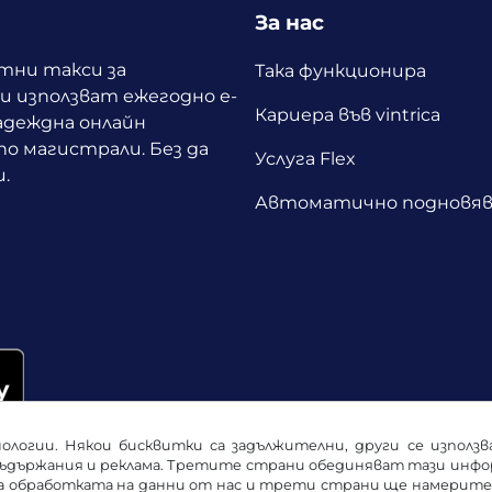
За нас
ътни такси за
Така функционира
 използват ежегодно е-
Кариера във vintrica
адеждна онлайн
о магистрали. Без да
Услуга Flex
.
Автоматично подновяв
ологии. Някои бисквитки са задължителни, други се използ
ъдържания и реклама. Третите страни обединяват тази информ
за обработката на данни от нас и трети страни ще намерит