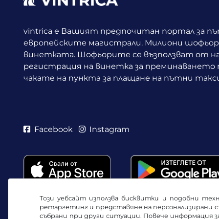
vintrica е Вашият предпочитан портал за п
европейските магистрали. Милиони шофьори
винетката.
Шофьорите се възползват от н
регистрация на винетка за преминаването п
чакате на пункта за плащане на пътни такси
Facebook
Instagram
Този уебсайт използва бисквитки и подобни техн
ретаргетинг и представяне на персонализирани с
събрани при други ситуации. Повече информация 