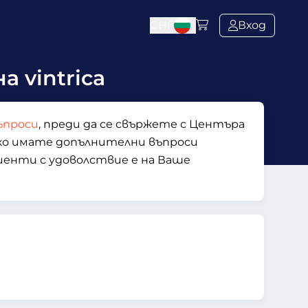
CHF
Вход
 vintrica
ъпроси
, преди да се свържете с Центъра
Ако имате допълнителни въпроси
иенти с удоволствие е на Ваше