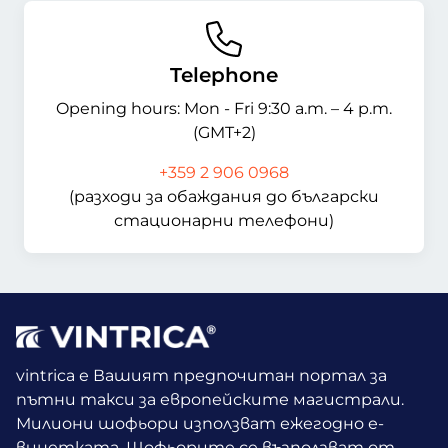
Telephone
Opening hours: Mon - Fri 9:30 a.m. – 4 p.m.
(GMT+2)
+359 2 906 0968
(разходи за обаждания до български
стационарни телефони)
vintrica е Вашият предпочитан портал за
пътни такси за европейските магистрали.
Милиони шофьори използват ежегодно е-
винетката.
Шофьорите се възползват от