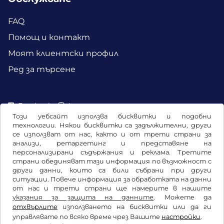
FAQ
Помощ и контакт
Моят клиентски профил
Ред за търсене
Facebook
Instagram
Този уебсайт използва бисквитки и подобни
технологии. Някои бисквитки са задължителни, други
се използват от нас, както и от трети страни за
анализи, ретаргетинг и представяне на
персонализирани съдържания и реклама. Третите
страни обединяват тази информация по възможност с
други данни, които са били събрани при други
ситуации. Повече информация за обработката на данни
от нас и трети страни ще намерите в нашите
указания за защита на данните
. Можете да
отхвърлите
използването на бисквитки или да ги
Общи условия / право на отказ
управлявате по всяко време чрез Вашите
настройки
.