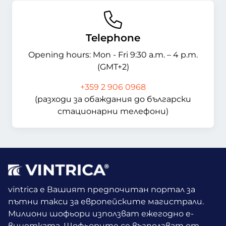
Telephone
Opening hours: Mon - Fri 9:30 a.m. – 4 p.m.
(GMT+2)
+359 2 906 0968
(разходи за обаждания до български
стационарни телефони)
vintrica е Вашият предпочитан портал за
пътни такси за европейските магистрали.
Милиони шофьори използват ежегодно е-
винетката.
Шофьорите се възползват от